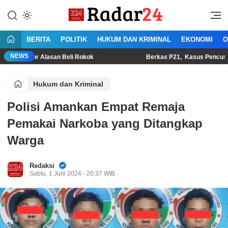
Lewati
ke
Jujur Lantang Bersuara
Radar24.co.id
konten
BERITA
POLITIK
HUKUM DAN KRIMINAL
EKONOMI
O
NEWS
Motor Alasan Beli Rokok
Berkas P21, Kasus Pencurian Burun
Hukum dan Kriminal
Polisi Amankan Empat Remaja
Pemakai Narkoba yang Ditangkap
Warga
Redaksi
Sabtu, 1 Juni 2024 - 20:37 WIB