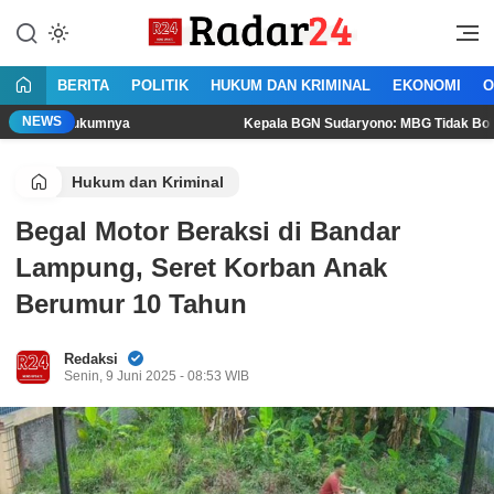
Lewati
ke
Jujur Lantang Bersuara
Radar24.co.id
konten
BERITA
POLITIK
HUKUM DAN KRIMINAL
EKONOMI
O
NEWS
ukumnya
Kepala BGN Sudaryono: MBG Tidak Boleh Dikonsumsi
Hukum dan Kriminal
Begal Motor Beraksi di Bandar
Lampung, Seret Korban Anak
Berumur 10 Tahun
Redaksi
Senin, 9 Juni 2025 - 08:53 WIB