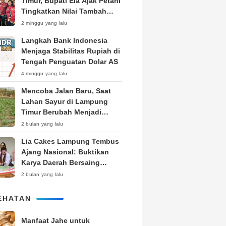
Timur, Bupati Ela Ajak Petani
Tingkatkan Nilai Tambah
Produk
2 minggu yang lalu
Langkah Bank Indonesia
Menjaga Stabilitas Rupiah di
Tengah Penguatan Dolar AS
4 minggu yang lalu
Mencoba Jalan Baru, Saat
Lahan Sayur di Lampung
Timur Berubah Menjadi
Kebun Tembakau
2 bulan yang lalu
Lia Cakes Lampung Tembus
Ajang Nasional: Buktikan
Karya Daerah Bersaing
Setara Kota Besar
2 bulan yang lalu
EHATAN
Manfaat Jahe untuk