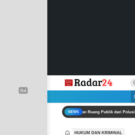
Lewati
ke
konten
Radar24.co.id
Jujur Lantang Bersuara
ambi Ajak Masyarakat Menjernihkan Ruang Publik dari Polusi Disinfo
NEWS
HUKUM DAN KRIMINAL