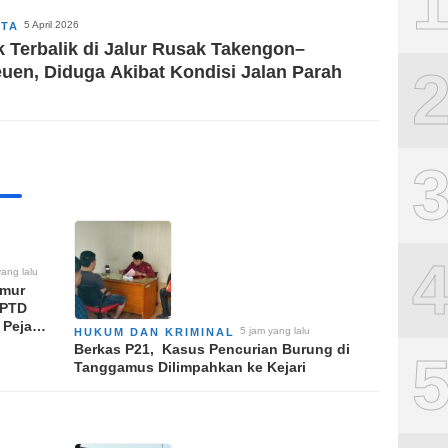
5 April 2026
ITA
k Terbalik di Jalur Rusak Takengon–
euen, Diduga Akibat Kondisi Jalan Parah
yang lalu
imur
UPTD
 Pejabat
5 jam yang lalu
HUKUM DAN KRIMINAL
ng
Berkas P21, Kasus Pencurian Burung di
anan
Tanggamus Dilimpahkan ke Kejari