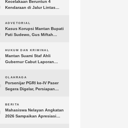
1
Kecelakaan Beruntun 4
Kendaraan di Jalur Lintas
Timur Lampung Timur, Dua
Pengendara Motor Tewas
2
ADVETORIAL
Kasus Korupsi Mantan Bupati
Pati Sudewo, Gus Miftah
Disebut Terima Aliran Dana
100 Juta
3
HUKUM DAN KRIMINAL
Mantan Suami Staf Ahli
Gubernur Cabut Laporan
Penganiayaan oleh Konsultan
DKP Lampung
4
OLAHRAGA
Porsenijar PGRI ke-IV Paser
Segera Digelar, Persiapan
Capai 90 Persen
5
BERITA
Mahasiswa Nelayan Angkatan
2026 Sampaikan Apresiasi
kepada H. T.A. Khalid, Bukti