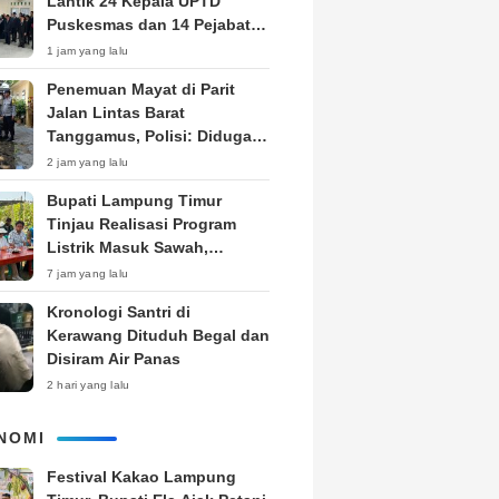
Lantik 24 Kepala UPTD
Puskesmas dan 14 Pejabat
Fungsional, Dorong Inovasi
1 jam yang lalu
dan Pelayanan Prima
Penemuan Mayat di Parit
Jalan Lintas Barat
Tanggamus, Polisi: Diduga
ODGJ
2 jam yang lalu
Bupati Lampung Timur
Tinjau Realisasi Program
Listrik Masuk Sawah,
Siapkan Subsidi KWH untuk
7 jam yang lalu
Petani
Kronologi Santri di
Kerawang Dituduh Begal dan
Disiram Air Panas
2 hari yang lalu
NOMI
‎Festival Kakao Lampung