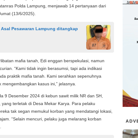
atanras Polda Lampung, menjawab 14 pertanyaan dari
 Jumat (13/6/2025).
a Asal Pesawaran Lampung ditangkap
rlibatan mafia tanah, Edi enggan berspekulasi, namun
rian. “Kami tidak ingin berasumsi, tapi ada indikasi
da praktik mafia tanah. Kami serahkan sepenuhnya
 mengembangkan kasus ini,” jelasnya.
da 9 Desember 2024 di kebun sawit milik NR dan SH,
ang terletak di Desa Mekar Karya. Para pelaku
mereka tak segan memukul korban yang mendatangi lokasi,
am. “Selain mencuri, pelaku juga melarang korban
ADV
.