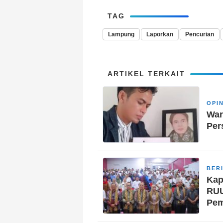
TAG
Lampung
Laporkan
Pencurian
ARTIKEL TERKAIT
OPIN
War
Per
BER
Kap
RUU
Pem