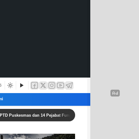
6
mi
kesmas dan 14 Pejabat Fungsional, Dorong Inovasi dan Pelayanan Pri