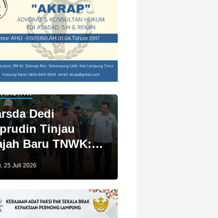
IWISATA
rsda Dedi
prudin Tinjau
jah Baru TNWK:
ga Untuk Kita
, 25 Juli 2026