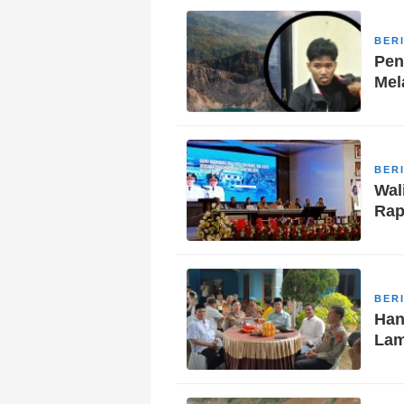
BER
Pen
Mel
BER
Wal
Rap
BER
Han
Lam