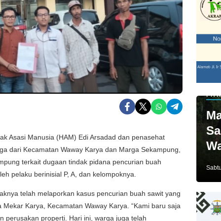
PAR
Ma
Sa
Hak Asasi Manusia (HAM) Edi Arsadad dan penasehat
Wa
arga dari Kecamatan Waway Karya dan Marga Sekampung,
Ja
pung terkait dugaan tindak pidana pencurian buah
Sabtu
leh pelaku berinisial P, A, dan kelompoknya.
knya telah melaporkan kasus pencurian buah sawit yang
a Mekar Karya, Kecamatan Waway Karya. “Kami baru saja
 perusakan properti. Hari ini, warga juga telah