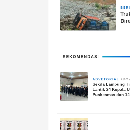
BER
Tru
Bir
REKOMENDASI
1 jam 
ADVETORIAL
‎Sekda Lampung T
Lantik 24 Kepala 
Puskesmas dan 14
Fungsional, Doro
Inovasi dan Pelay
Prima