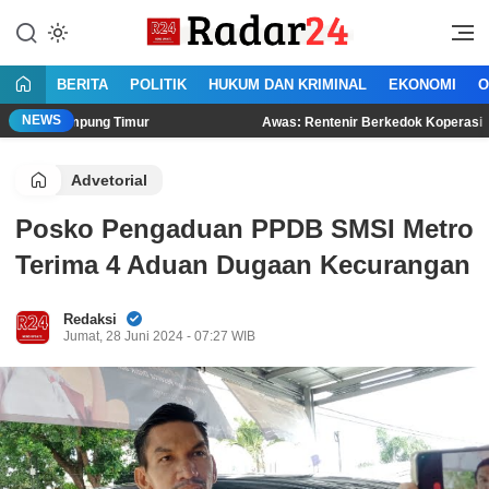
Lewati
ke
Jujur Lantang Bersuara
Radar24.co.id
konten
BERITA
POLITIK
HUKUM DAN KRIMINAL
EKONOMI
O
NEWS
mpung Timur
Awas: Rentenir Berkedok Koperasi Menjamur di
Advetorial
Posko Pengaduan PPDB SMSI Metro
Terima 4 Aduan Dugaan Kecurangan
Redaksi
Jumat, 28 Juni 2024 - 07:27 WIB