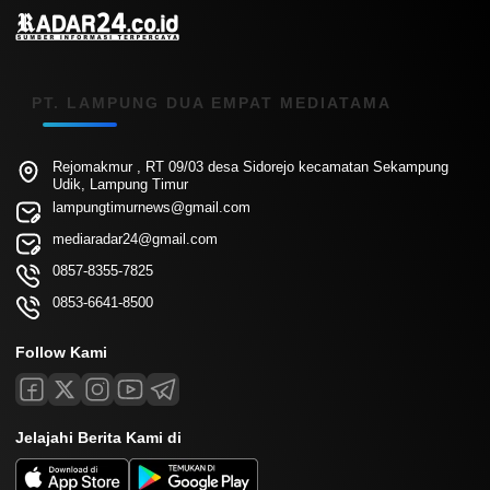
PT. LAMPUNG DUA EMPAT MEDIATAMA
Rejomakmur , RT 09/03 desa Sidorejo kecamatan Sekampung
Udik, Lampung Timur
lampungtimurnews@gmail.com
mediaradar24@gmail.com
0857-8355-7825
0853-6641-8500
Follow Kami
Jelajahi Berita Kami di