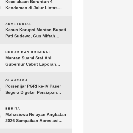
1
Kecelakaan Beruntun 4
Kendaraan di Jalur Lintas
Timur Lampung Timur, Dua
Pengendara Motor Tewas
2
ADVETORIAL
Kasus Korupsi Mantan Bupati
Pati Sudewo, Gus Miftah
Disebut Terima Aliran Dana
100 Juta
3
HUKUM DAN KRIMINAL
Mantan Suami Staf Ahli
Gubernur Cabut Laporan
Penganiayaan oleh Konsultan
DKP Lampung
4
OLAHRAGA
Porsenijar PGRI ke-IV Paser
Segera Digelar, Persiapan
Capai 90 Persen
5
BERITA
Mahasiswa Nelayan Angkatan
2026 Sampaikan Apresiasi
kepada H. T.A. Khalid, Bukti