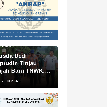
IWISATA
rsda Dedi
prudin Tinjau
jah Baru TNWK:
ga Untuk Kita
, 25 Juli 2026