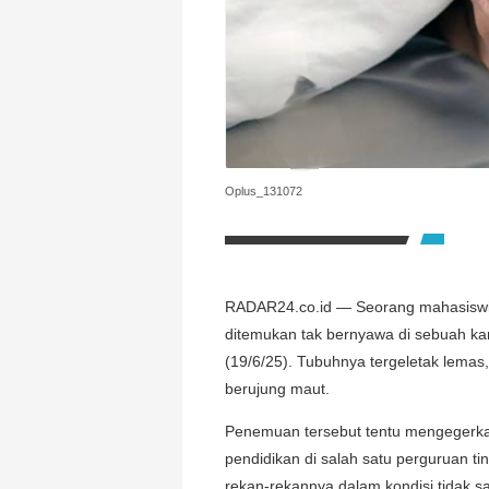
Oplus_131072
RADAR24.co.id — Seorang mahasiswi b
ditemukan tak bernyawa di sebuah k
(19/6/25). Tubuhnya tergeletak lemas,
berujung maut.
Penemuan tersebut tentu mengegerka
pendidikan di salah satu perguruan t
rekan-rekannya dalam kondisi tidak sa