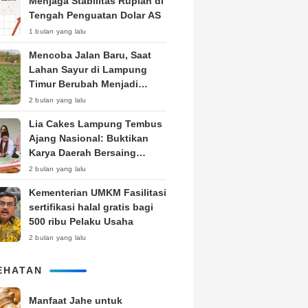
Menjaga Stabilitas Rupiah di
Tengah Penguatan Dolar AS
1 bulan yang lalu
Mencoba Jalan Baru, Saat
Lahan Sayur di Lampung
Timur Berubah Menjadi
Kebun Tembakau
2 bulan yang lalu
Lia Cakes Lampung Tembus
Ajang Nasional: Buktikan
Karya Daerah Bersaing
Setara Kota Besar
2 bulan yang lalu
Kementerian UMKM Fasilitasi
sertifikasi halal gratis bagi
500 ribu Pelaku Usaha
2 bulan yang lalu
EHATAN
Manfaat Jahe untuk