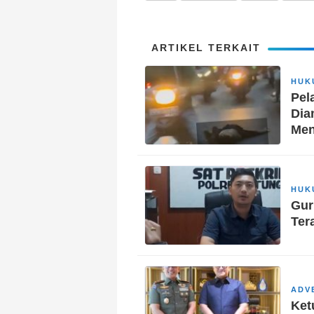
ARTIKEL TERKAIT
HUK
Pel
Dia
Men
HUK
Gur
Ter
ADV
Ket