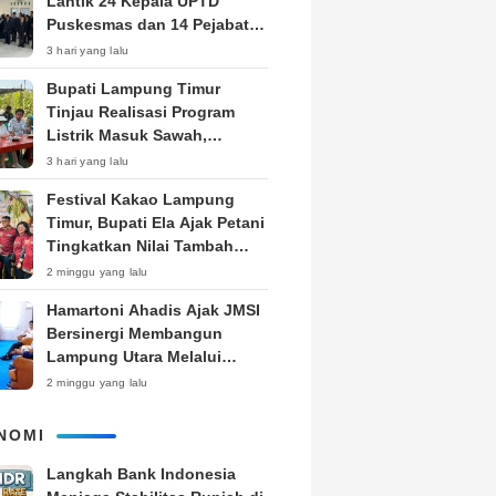
Lantik 24 Kepala UPTD
Puskesmas dan 14 Pejabat
Fungsional, Dorong Inovasi
3 hari yang lalu
dan Pelayanan Prima
Bupati Lampung Timur
Tinjau Realisasi Program
Listrik Masuk Sawah,
Siapkan Subsidi KWH untuk
3 hari yang lalu
Petani
‎Festival Kakao Lampung
Timur, Bupati Ela Ajak Petani
Tingkatkan Nilai Tambah
Produk
2 minggu yang lalu
Hamartoni Ahadis Ajak JMSI
Bersinergi Membangun
Lampung Utara Melalui
Pemberitaan
2 minggu yang lalu
NOMI
Langkah Bank Indonesia