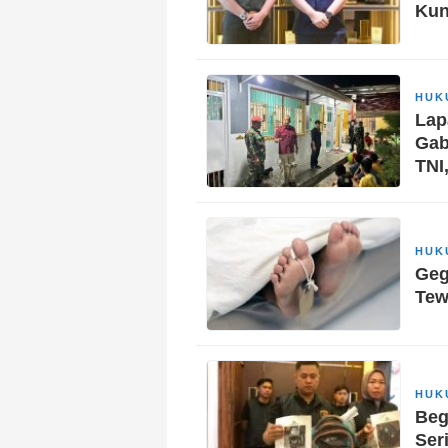
Kun
HUK
Lap
Gab
TNI
HUK
Geg
Tew
HUK
Beg
Ser