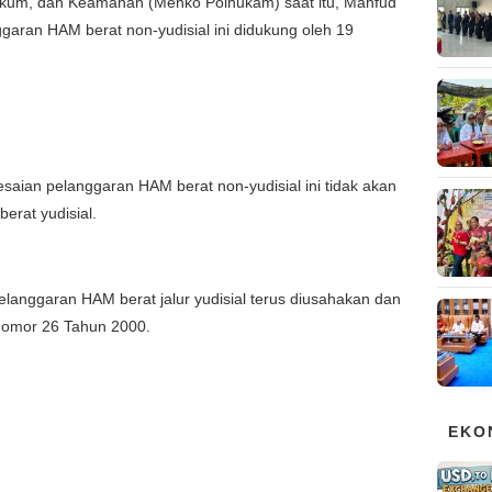
 Hukum, dan Keamanan (Menko Polhukam) saat itu, Mahfud
aran HAM berat non-yudisial ini didukung oleh 19
ian pelanggaran HAM berat non-yudisial ini tidak akan
rat yudisial.
langgaran HAM berat jalur yudisial terus diusahakan dan
Nomor 26 Tahun 2000.
EKO