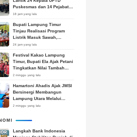
Lantik 24 Kepala UPTD
Puskesmas dan 14 Pejabat
Fungsional, Dorong Inovasi
18 jam yang lalu
dan Pelayanan Prima
Bupati Lampung Timur
Tinjau Realisasi Program
Listrik Masuk Sawah,
Siapkan Subsidi KWH untuk
24 jam yang lalu
Petani
‎Festival Kakao Lampung
Timur, Bupati Ela Ajak Petani
Tingkatkan Nilai Tambah
Produk
2 minggu yang lalu
Hamartoni Ahadis Ajak JMSI
Bersinergi Membangun
Lampung Utara Melalui
Pemberitaan
2 minggu yang lalu
NOMI
Langkah Bank Indonesia