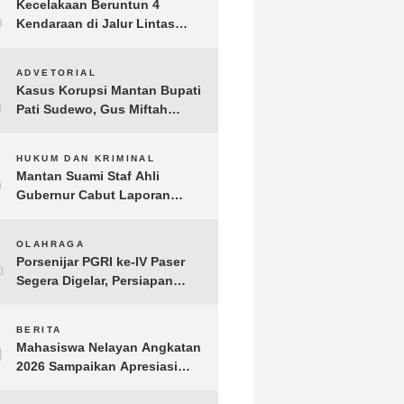
1
Kecelakaan Beruntun 4
Kendaraan di Jalur Lintas
Timur Lampung Timur, Dua
Pengendara Motor Tewas
2
ADVETORIAL
Kasus Korupsi Mantan Bupati
Pati Sudewo, Gus Miftah
Disebut Terima Aliran Dana
100 Juta
3
HUKUM DAN KRIMINAL
Mantan Suami Staf Ahli
Gubernur Cabut Laporan
Penganiayaan oleh Konsultan
DKP Lampung
4
OLAHRAGA
Porsenijar PGRI ke-IV Paser
Segera Digelar, Persiapan
Capai 90 Persen
5
BERITA
Mahasiswa Nelayan Angkatan
2026 Sampaikan Apresiasi
kepada H. T.A. Khalid, Bukti