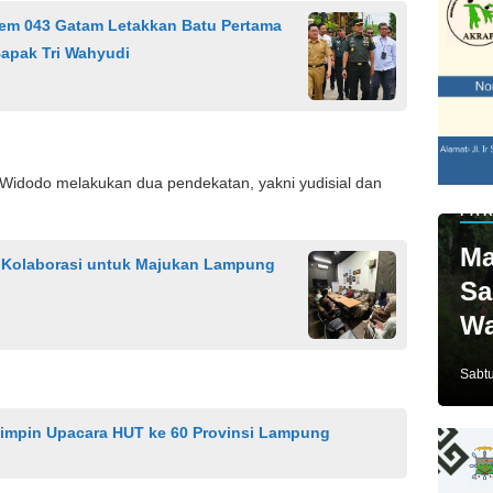
nrem 043 Gatam Letakkan Batu Pertama
apak Tri Wahyudi
 Widodo melakukan dua pendekatan, yakni yudisial dan
PAR
Ma
p Kolaborasi untuk Majukan Lampung
Sa
Wa
Ja
Sabtu
Pimpin Upacara HUT ke 60 Provinsi Lampung