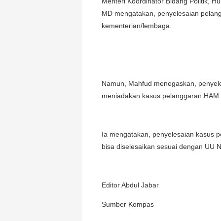
Menteri Koordinator Bidang Politik,
MD mengatakan, penyelesaian pelangg
kementerian/lembaga.
Namun, Mahfud menegaskan, penyelesa
meniadakan kasus pelanggaran HAM be
Ia mengatakan, penyelesaian kasus pe
bisa diselesaikan sesuai dengan UU 
Editor Abdul Jabar
Sumber Kompas