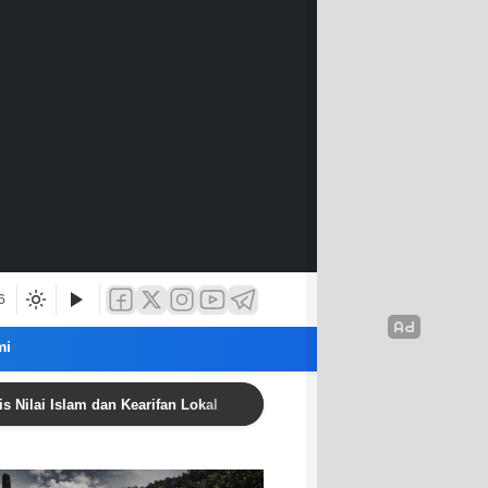
6
mi
 Islam dan Kearifan Lokal
Wahyu Mukhtar Asafurla Teri