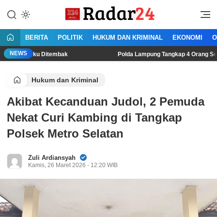
Lewati
ke
Jujur Lantang Bersuara
Radar24.co.id
konten
BERITA
POLITIK
HUKUM DAN KRIMINAL
EKONOMI
O
NEWS
ku Ditembak
Polda Lampung Tangkap 4 Orang Sedang Transak
Hukum dan Kriminal
Akibat Kecanduan Judol, 2 Pemuda
Nekat Curi Kambing di Tangkap
Polsek Metro Selatan
Zuli Ardiansyah
Kamis, 26 Maret 2026 - 12:20 WIB