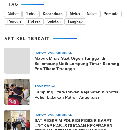
TAG
Akibat
Judol
Kecanduan
Metro
Nekat
Pemuda
Pencuri
Polsek
Selatan
Tangkap
ARTIKEL TERKAIT
HUKUM DAN KRIMINAL
5 Maret 2024
Mabuk Miras Saat Orgen Tunggal di
Sekampung Udik Lampung Timur, Seorang
Pria Tikam Tetangga
ADVETORIAL
12 Oktober 2024
Lampung Utara Rawan Kejahatan hipnotis,
Polisi Lakukan Patroli Antisipasi
HUKUM DAN KRIMINAL
1 bulan yang lalu
SAT RESKRIM POLRES PESISIR BARAT
UNGKAP KASUS DUGAAN KEKERASAN