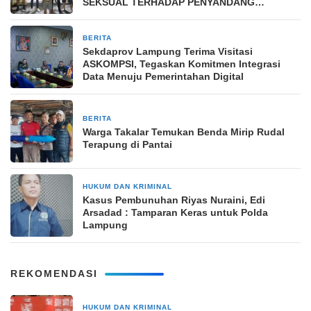
SEKSUAL TERHADAP PENYANDANG
DISABILITAS MENTAL
BERITA
2 November 2025
Sekdaprov Lampung Terima Visitasi
ASKOMPSI, Tegaskan Komitmen Integrasi
Data Menuju Pemerintahan Digital
BERITA
3 April 2026
Warga Takalar Temukan Benda Mirip Rudal
Terapung di Pantai
HUKUM DAN KRIMINAL
27 Oktober 2024
Kasus Pembunuhan Riyas Nuraini, Edi
Arsadad : Tamparan Keras untuk Polda
Lampung
REKOMENDASI
HUKUM DAN KRIMINAL
14 jam yang lalu