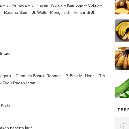
raja – Jl. Pemuda – Jl. Hayam Wuruk – Kamboja – Cokro –
Rasuna Said – Jl. Wolter Monginsidi – keluar di Jl.
Intan:
onegoro – Cutmutia Basuki Rahmat – P. Emir M. Noer – R.A.
 Tugu Raden Intan.
Kartini:
TER
akan peserta lari*