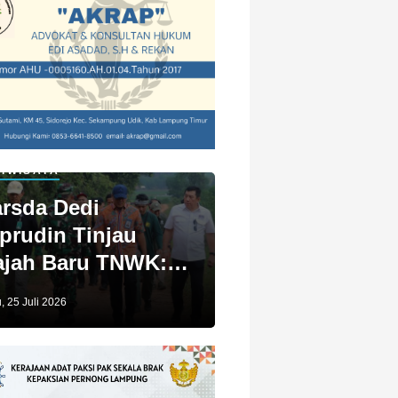
IWISATA
rsda Dedi
prudin Tinjau
jah Baru TNWK:
ga Untuk Kita
, 25 Juli 2026