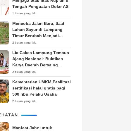
Menjaga Stabilitas Rupiah di
Tengah Penguatan Dolar AS
1 bulan yang lalu
Mencoba Jalan Baru, Saat
Lahan Sayur di Lampung
Timur Berubah Menjadi
Kebun Tembakau
2 bulan yang lalu
Lia Cakes Lampung Tembus
Ajang Nasional: Buktikan
Karya Daerah Bersaing
Setara Kota Besar
2 bulan yang lalu
Kementerian UMKM Fasilitasi
sertifikasi halal gratis bagi
500 ribu Pelaku Usaha
2 bulan yang lalu
EHATAN
Manfaat Jahe untuk