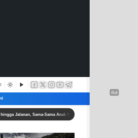
6
mi
alanan, Sama-Sama Anak Bangsa Berjuang untuk Keluarga