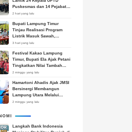
Lantik 24 Kepala UPTD
Puskesmas dan 14 Pejabat
Fungsional, Dorong Inovasi
2 hari yang lalu
dan Pelayanan Prima
Bupati Lampung Timur
Tinjau Realisasi Program
Listrik Masuk Sawah,
Siapkan Subsidi KWH untuk
3 hari yang lalu
Petani
‎Festival Kakao Lampung
Timur, Bupati Ela Ajak Petani
Tingkatkan Nilai Tambah
Produk
2 minggu yang lalu
Hamartoni Ahadis Ajak JMSI
Bersinergi Membangun
Lampung Utara Melalui
Pemberitaan
2 minggu yang lalu
NOMI
Langkah Bank Indonesia