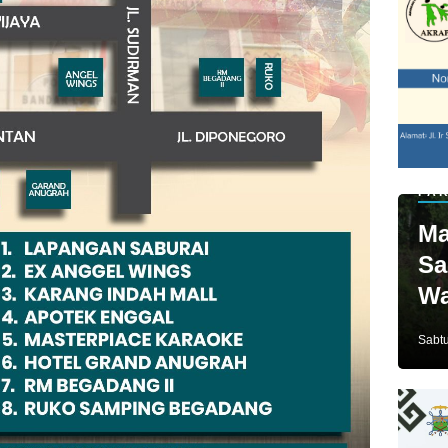
PAR
Ma
Sa
Wa
Ja
Sabtu