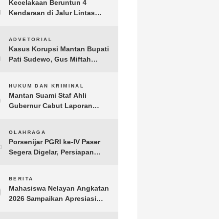
1
Kecelakaan Beruntun 4
Kendaraan di Jalur Lintas
Timur Lampung Timur, Dua
Pengendara Motor Tewas
2
ADVETORIAL
Kasus Korupsi Mantan Bupati
Pati Sudewo, Gus Miftah
Disebut Terima Aliran Dana
100 Juta
3
HUKUM DAN KRIMINAL
Mantan Suami Staf Ahli
Gubernur Cabut Laporan
Penganiayaan oleh Konsultan
DKP Lampung
4
OLAHRAGA
Porsenijar PGRI ke-IV Paser
Segera Digelar, Persiapan
Capai 90 Persen
5
BERITA
Mahasiswa Nelayan Angkatan
2026 Sampaikan Apresiasi
kepada H. T.A. Khalid, Bukti