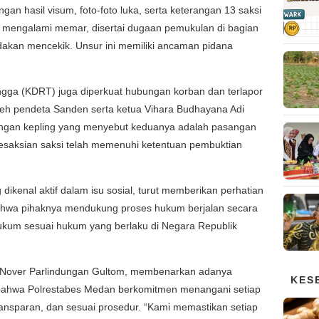
an hasil visum, foto-foto luka, serta keterangan 13 saksi
n mengalami memar, disertai dugaan pemukulan di bagian
ndakan mencekik. Unsur ini memiliki ancaman pidana
a (KDRT) juga diperkuat hubungan korban dan terlapor
eh pendeta Sanden serta ketua Vihara Budhayana Adi
rangan kepling yang menyebut keduanya adalah pasangan
kesaksian saksi telah memenuhi ketentuan pembuktian
 dikenal aktif dalam isu sosial, turut memberikan perhatian
bahwa pihaknya mendukung proses hukum berjalan secara
hukum sesuai hukum yang berlaku di Negara Republik
 Nover Parlindungan Gultom, membenarkan adanya
KES
bahwa Polrestabes Medan berkomitmen menangani setiap
transparan, dan sesuai prosedur. “Kami memastikan setiap