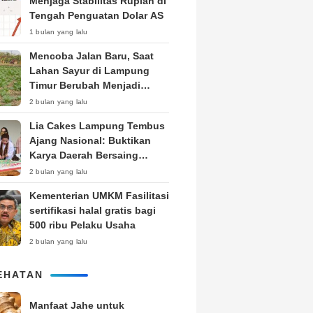
Menjaga Stabilitas Rupiah di
Tengah Penguatan Dolar AS
1 bulan yang lalu
Mencoba Jalan Baru, Saat
Lahan Sayur di Lampung
Timur Berubah Menjadi
Kebun Tembakau
2 bulan yang lalu
Lia Cakes Lampung Tembus
Ajang Nasional: Buktikan
Karya Daerah Bersaing
Setara Kota Besar
2 bulan yang lalu
Kementerian UMKM Fasilitasi
sertifikasi halal gratis bagi
500 ribu Pelaku Usaha
2 bulan yang lalu
EHATAN
Manfaat Jahe untuk