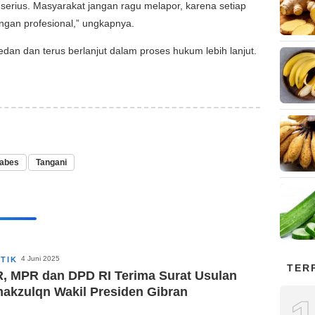
serius. Masyarakat jangan ragu melapor, karena setiap
ngan profesional,” ungkapnya.
Medan dan terus berlanjut dalam proses hukum lebih lanjut.
tabes
Tangani
4 Juni 2025
ITIK
TER
, MPR dan DPD RI Terima Surat Usulan
akzulqn Wakil Presiden Gibran