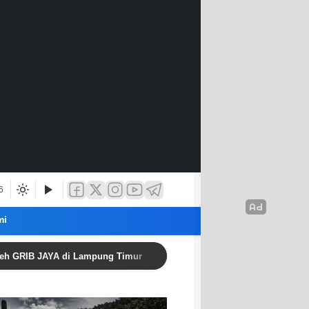
6
mi
JAYA di Lampung Timur
Awas: Rentenir Berkedok Koper