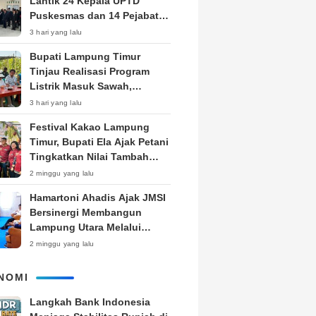
Lantik 24 Kepala UPTD
Puskesmas dan 14 Pejabat
Fungsional, Dorong Inovasi
3 hari yang lalu
dan Pelayanan Prima
Bupati Lampung Timur
Tinjau Realisasi Program
Listrik Masuk Sawah,
Siapkan Subsidi KWH untuk
3 hari yang lalu
Petani
‎Festival Kakao Lampung
Timur, Bupati Ela Ajak Petani
Tingkatkan Nilai Tambah
Produk
2 minggu yang lalu
Hamartoni Ahadis Ajak JMSI
Bersinergi Membangun
Lampung Utara Melalui
Pemberitaan
2 minggu yang lalu
NOMI
Langkah Bank Indonesia