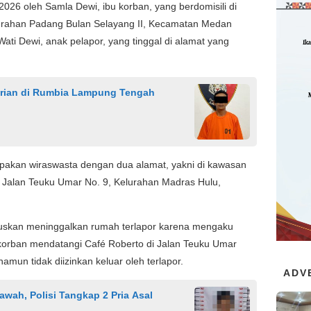
6 oleh Samla Dewi, ibu korban, yang berdomisili di
urahan Padang Bulan Selayang II, Kecamatan Medan
ati Dewi, anak pelapor, yang tinggal di alamat yang
urian di Rumbia Lampung Tengah
upakan wiraswasta dengan dua alamat, yakni di kawasan
di Jalan Teuku Umar No. 9, Kelurahan Madras Hulu,
uskan meninggalkan rumah terlapor karena mengaku
 korban mendatangi Café Roberto di Jalan Teuku Umar
mun tidak diizinkan keluar oleh terlapor.
ADV
awah, Polisi Tangkap 2 Pria Asal