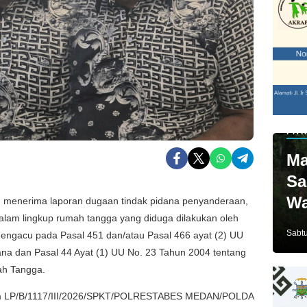
PAR
Ma
Sa
Wa
menerima laporan dugaan tindak pidana penyanderaan,
dalam lingkup rumah tangga yang diduga dilakukan oleh
Ja
Sabtu
mengacu pada Pasal 451 dan/atau Pasal 466 ayat (2) UU
na dan Pasal 44 Ayat (1) UU No. 23 Tahun 2004 tentang
h Tangga.
alam LP/B/1117/III/2026/SPKT/POLRESTABES MEDAN/POLDA