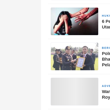
HUK
6 P
Uta
BER
Pol
Bha
Pel
ADV
War
Roy