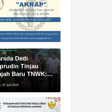
IWISATA
rsda Dedi
prudin Tinjau
jah Baru TNWK:
ga Untuk Kita
, 25 Juli 2026