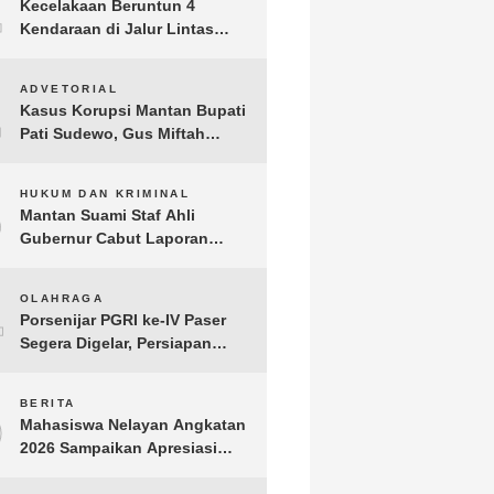
1
Kecelakaan Beruntun 4
Kendaraan di Jalur Lintas
Timur Lampung Timur, Dua
Pengendara Motor Tewas
2
ADVETORIAL
Kasus Korupsi Mantan Bupati
Pati Sudewo, Gus Miftah
Disebut Terima Aliran Dana
100 Juta
3
HUKUM DAN KRIMINAL
Mantan Suami Staf Ahli
Gubernur Cabut Laporan
Penganiayaan oleh Konsultan
DKP Lampung
4
OLAHRAGA
Porsenijar PGRI ke-IV Paser
Segera Digelar, Persiapan
Capai 90 Persen
5
BERITA
Mahasiswa Nelayan Angkatan
2026 Sampaikan Apresiasi
kepada H. T.A. Khalid, Bukti