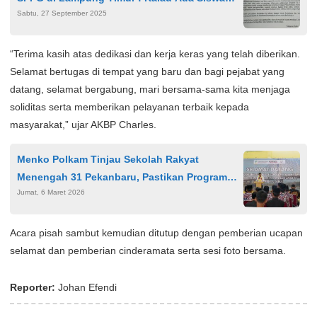
Sabtu, 27 September 2025
Keracunan MBG Wajib Dirahasiakan
“Terima kasih atas dedikasi dan kerja keras yang telah diberikan.
Selamat bertugas di tempat yang baru dan bagi pejabat yang
datang, selamat bergabung, mari bersama-sama kita menjaga
soliditas serta memberikan pelayanan terbaik kepada
masyarakat,” ujar AKBP Charles.
Menko Polkam Tinjau Sekolah Rakyat
Menengah 31 Pekanbaru, Pastikan Program
Jumat, 6 Maret 2026
Pendidikan berjalan efektif
Acara pisah sambut kemudian ditutup dengan pemberian ucapan
selamat dan pemberian cinderamata serta sesi foto bersama.
Reporter:
Johan Efendi