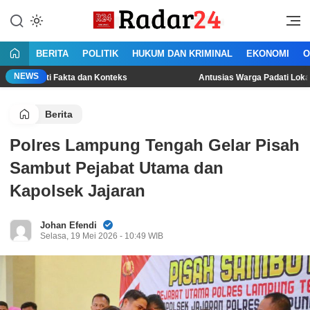
Lewati
ke
Jujur Lantang Bersuara
Radar24.co.id
konten
BERITA
POLITIK
HUKUM DAN KRIMINAL
EKONOMI
O
NEWS
 Fakta dan Konteks
Antusias Warga Padati Lokasi Lomba Gap
Berita
Polres Lampung Tengah Gelar Pisah
Sambut Pejabat Utama dan
Kapolsek Jajaran
Johan Efendi
Selasa, 19 Mei 2026 - 10:49 WIB