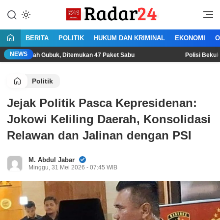
Lewati
ke
Jujur Lantang Bersuara
Radar24.co.id
konten
BERITA
POLITIK
HUKUM DAN KRIMINAL
EKONOMI
O
NEWS
ah Gubuk, Ditemukan 47 Paket Sabu
Polisi Bekuk Begal Sadi
Politik
Jejak Politik Pasca Kepresidenan:
Jokowi Keliling Daerah, Konsolidasi
Relawan dan Jalinan dengan PSI
M. Abdul Jabar
Minggu, 31 Mei 2026 - 07:45 WIB