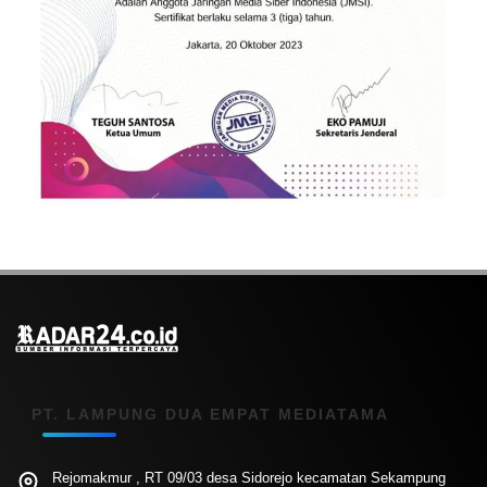
PT. LAMPUNG DUA EMPAT MEDIATAMA
Rejomakmur , RT 09/03 desa Sidorejo kecamatan Sekampung