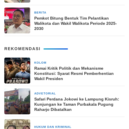
BERITA
22 Januari 2025
Pemkot Bitung Bentuk Tim Pelantikan
Walikota dan Wakil Walikota Periode 2025-
2030
REKOMENDASI
KOLOM
1 minggu yang lalu
Ramai Kritik Politik dan Mekanisme
Konstitusi: Syarat Resmi Pemberhentian
Wakil Presiden
ADVETORIAL
1 bulan yang lalu
Safari Perdana Jokowi ke Lampung Kisruh:
Kunjungan ke Taman Purbakala Pugung
Raharjo Dibatalkan
HUKUM DAN KRIMINAL
2 bulan yang lalu