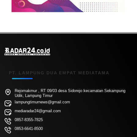
PT. LAMPUNG DUA EMPAT MEDIATAMA
Rejomakmur , RT 09/03 desa Sidorejo kecamatan Sekampung
Udik, Lampung Timur
lampungtimurnews@gmail.com
mediaradar24@gmail.com
0857-8355-7825
0853-6641-8500