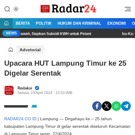
Lewati
ke
Jujur Lantang Bersuara
Radar24.co.id
konten
BERITA
POLITIK
HUKUM DAN KRIMINAL
EKONOMI
O
NEWS
awah, Siapkan Subsidi KWH untuk Petani
Isu Kapolri akan Diga
Advetorial
Upacara HUT Lampung Timur ke 25
Digelar Serentak
Redaksi
Selasa, 23 April 2024 - 13:53 WIB
RADAR24.CO.ID
| Lampung — Dirgahayu ke – 25 tahun
kabupaten Lampung Timur di gelar serentak diseluruh Kecamatan
di Lampung Timur.senin, 22/4/2024