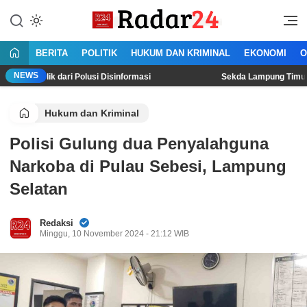
Lewati
ke
Jujur Lantang Bersuara
Radar24.co.id
konten
BERITA
POLITIK
HUKUM DAN KRIMINAL
EKONOMI
O
NEWS
dari Polusi Disinformasi
‎Sekda Lampung Timur Lantik 24 K
Hukum dan Kriminal
Polisi Gulung dua Penyalahguna
Narkoba di Pulau Sebesi, Lampung
Selatan
Redaksi
Minggu, 10 November 2024 - 21:12 WIB