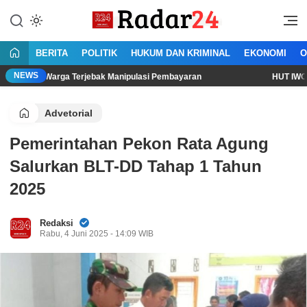
Lewati
ke
Jujur Lantang Bersuara
Radar24.co.id
konten
BERITA
POLITIK
HUKUM DAN KRIMINAL
EKONOMI
O
NEWS
Warga Terjebak Manipulasi Pembayaran
HUT IWO ke-14: Dari 
Advetorial
Pemerintahan Pekon Rata Agung
Salurkan BLT-DD Tahap 1 Tahun
2025
Redaksi
Rabu, 4 Juni 2025 - 14:09 WIB