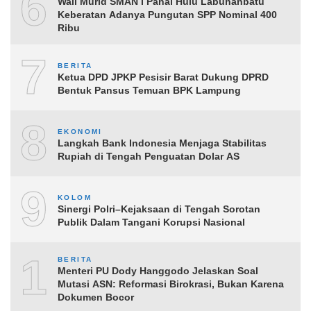
6
Wali Murid SMAN I Panai Hulu Labuhanbatu
Keberatan Adanya Pungutan SPP Nominal 400
Ribu
7
BERITA
Ketua DPD JPKP Pesisir Barat Dukung DPRD
Bentuk Pansus Temuan BPK Lampung
8
EKONOMI
Langkah Bank Indonesia Menjaga Stabilitas
Rupiah di Tengah Penguatan Dolar AS
9
KOLOM
Sinergi Polri–Kejaksaan di Tengah Sorotan
Publik Dalam Tangani Korupsi Nasional
10
BERITA
Menteri PU Dody Hanggodo Jelaskan Soal
Mutasi ASN: Reformasi Birokrasi, Bukan Karena
Dokumen Bocor