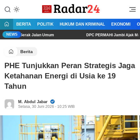
Lewati
ke
Jujur Lantang Bersuara
Radar24.co.id
konten
BERITA
POLITIK
HUKUM DAN KRIMINAL
EKONOMI
O
NEWS
erak Jalan Umum
DPC PERMAHI Jambi Ajak Masyarakat Menjer
Berita
PHE Tunjukkan Peran Strategis Jaga
Ketahanan Energi di Usia ke 19
Tahun
M. Abdul Jabar
Selasa, 30 Juni 2026 - 10:25 WIB