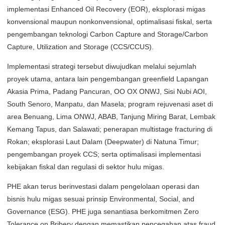
implementasi Enhanced Oil Recovery (EOR), eksplorasi migas
konvensional maupun nonkonvensional, optimalisasi fiskal, serta
pengembangan teknologi Carbon Capture and Storage/Carbon
Capture, Utilization and Storage (CCS/CCUS).
Implementasi strategi tersebut diwujudkan melalui sejumlah
proyek utama, antara lain pengembangan greenfield Lapangan
Akasia Prima, Padang Pancuran, OO OX ONWJ, Sisi Nubi AOI,
South Senoro, Manpatu, dan Masela; program rejuvenasi aset di
area Benuang, Lima ONWJ, ABAB, Tanjung Miring Barat, Lembak
Kemang Tapus, dan Salawati; penerapan multistage fracturing di
Rokan; eksplorasi Laut Dalam (Deepwater) di Natuna Timur;
pengembangan proyek CCS; serta optimalisasi implementasi
kebijakan fiskal dan regulasi di sektor hulu migas.
PHE akan terus berinvestasi dalam pengelolaan operasi dan
bisnis hulu migas sesuai prinsip Environmental, Social, and
Governance (ESG). PHE juga senantiasa berkomitmen Zero
Tolerance on Bribery dengan memastikan pencegahan atas fraud