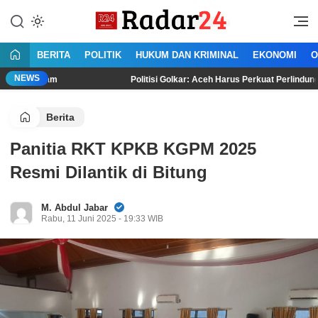
Lewati
ke
Jujur Lantang Bersuara
Radar24.co.id
konten
BERITA
POLITIK
HUKUM DAN KRIMINAL
EKONOMI
O
NEWS
m
Politisi Golkar: Aceh Harus Perkuat Perlindungan HAM Berba
Berita
Panitia RKT KPKB KGPM 2025
Resmi Dilantik di Bitung
M. Abdul Jabar
Rabu, 11 Juni 2025 - 19:33 WIB