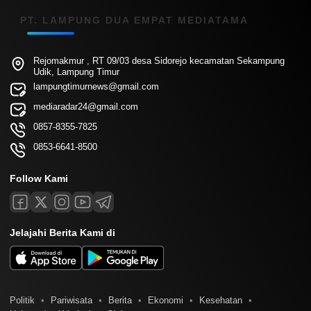
PT. LAMPUNG DUA EMPAT MEDIATAMA
Rejomakmur , RT 09/03 desa Sidorejo kecamatan Sekampung
Udik, Lampung Timur
lampungtimurnews@gmail.com
mediaradar24@gmail.com
0857-8355-7825
0853-6641-8500
Follow Kami
Jelajahi Berita Kami di
Politik
Pariwisata
Berita
Ekonomi
Kesehatan