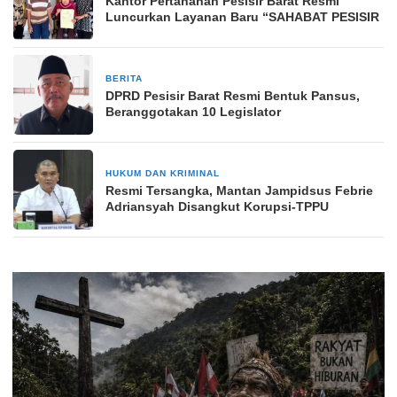
Kantor Pertanahan Pesisir Barat Resmi
Luncurkan Layanan Baru “SAHABAT PESISIR
BERITA
4 minggu yang lalu
DPRD Pesisir Barat Resmi Bentuk Pansus,
Beranggotakan 10 Legislator
HUKUM DAN KRIMINAL
4 minggu yang lalu
Resmi Tersangka, Mantan Jampidsus Febrie
Adriansyah Disangkut Korupsi-TPPU