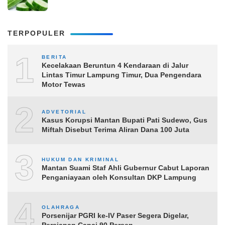
TERPOPULER
1
BERITA
Kecelakaan Beruntun 4 Kendaraan di Jalur
Lintas Timur Lampung Timur, Dua Pengendara
Motor Tewas
2
ADVETORIAL
Kasus Korupsi Mantan Bupati Pati Sudewo, Gus
Miftah Disebut Terima Aliran Dana 100 Juta
3
HUKUM DAN KRIMINAL
Mantan Suami Staf Ahli Gubernur Cabut Laporan
Penganiayaan oleh Konsultan DKP Lampung
4
OLAHRAGA
Porsenijar PGRI ke-IV Paser Segera Digelar,
Persiapan Capai 90 Persen