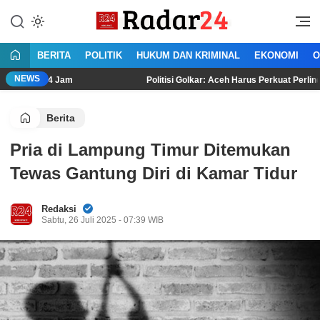
Lewati
ke
Jujur Lantang Bersuara
Radar24.co.id
konten
BERITA
POLITIK
HUKUM DAN KRIMINAL
EKONOMI
O
NEWS
4 Jam
Politisi Golkar: Aceh Harus Perkuat Perlindungan HAM B
Berita
Pria di Lampung Timur Ditemukan
Tewas Gantung Diri di Kamar Tidur
Redaksi
Sabtu, 26 Juli 2025 - 07:39 WIB