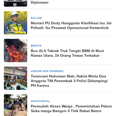
Diplomasi
KOLOM
2 minggu yang lalu
Menteri PU Dody Hanggodo Klarifikasi Isu Jet
Pribadi: Itu Pesawat Operasional Kemenhub
BERITA
6 Mei 2026
Bus ALS Tabrak Truk Tangki BBM di Musi
Rawas Utara, 16 Orang Tewas Terbakar
HUKUM DAN KRIMINAL
11 Juni 2025
Terancam Hukuman Mati, Hakim Minta Dua
Anggota TNI Penembak 3 Polisi Didampingi
PH Karena
ADVETORIAL
30 Mei 2025
Permudah Akses Warga , Pemerintahan Pekon
Suka marga Bangun 4 Titik Rabat Beton