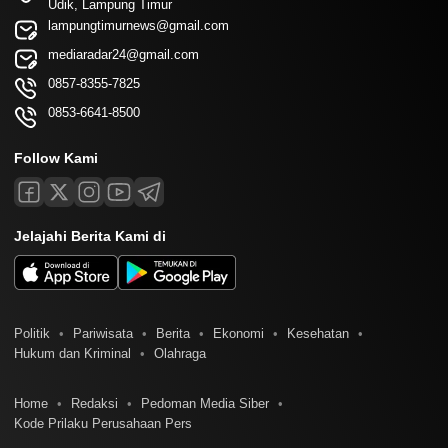
Udik, Lampung Timur
lampungtimurnews@gmail.com
mediaradar24@gmail.com
0857-8355-7825
0853-6641-8500
Follow Kami
Jelajahi Berita Kami di
Politik
Pariwisata
Berita
Ekonomi
Kesehatan
Hukum dan Kriminal
Olahraga
Home
Redaksi
Pedoman Media Siber
Kode Prilaku Perusahaan Pers