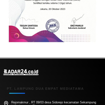
PT. LAMPUNG DUA EMPAT MEDIATAMA
Rejomakmur , RT 09/03 desa Sidorejo kecamatan Sekampung