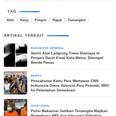
TAG
Altin
Kerja
Pimpin
Rapat
Tumengkol
ARTIKEL TERKAIT
HUKUM DAN KRIMINAL
18 April 2025
Santri Asal Lampung Timur Dianiaya di
Ponpes Darul A’mal Kota Metro, Ditempel
Benda Panas
BERITA
28 September 2025
Pencabutan Kartu Pers Wartawan CNN
Indonesia Diana Valencia Picu Polemik, IWO:
Ini Pelemahan Demokrasi
ADVETORIAL
5 Januari 2026
Polisi Makassar Jadikan Tersangka Majikan
Pemerkosa ART dan Istri yang Videokan