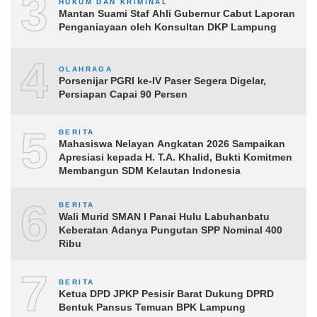
3
HUKUM DAN KRIMINAL
Mantan Suami Staf Ahli Gubernur Cabut Laporan
Penganiayaan oleh Konsultan DKP Lampung
4
OLAHRAGA
Porsenijar PGRI ke-IV Paser Segera Digelar,
Persiapan Capai 90 Persen
5
BERITA
Mahasiswa Nelayan Angkatan 2026 Sampaikan
Apresiasi kepada H. T.A. Khalid, Bukti Komitmen
Membangun SDM Kelautan Indonesia
6
BERITA
Wali Murid SMAN I Panai Hulu Labuhanbatu
Keberatan Adanya Pungutan SPP Nominal 400
Ribu
7
BERITA
Ketua DPD JPKP Pesisir Barat Dukung DPRD
Bentuk Pansus Temuan BPK Lampung