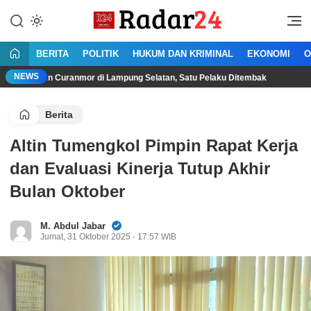
Lewati
ke
Jujur Lantang Bersuara
Radar24.co.id
konten
BERITA
POLITIK
HUKUM DAN KRIMINAL
EKONOMI
O
NEWS
 Curanmor di Lampung Selatan, Satu Pelaku Ditembak
Polda 
Berita
Altin Tumengkol Pimpin Rapat Kerja
dan Evaluasi Kinerja Tutup Akhir
Bulan Oktober
M. Abdul Jabar
Jumat, 31 Oktober 2025 - 17:57 WIB