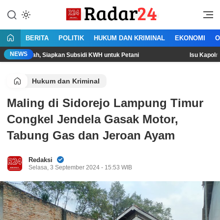
Lewati
ke
Jujur Lantang Bersuara
Radar24.co.id
konten
BERITA
POLITIK
HUKUM DAN KRIMINAL
EKONOMI
O
NEWS
, Siapkan Subsidi KWH untuk Petani
Isu Kapolri akan Diganti,
Hukum dan Kriminal
Maling di Sidorejo Lampung Timur
Congkel Jendela Gasak Motor,
Tabung Gas dan Jeroan Ayam
Redaksi
Selasa, 3 September 2024 - 15:53 WIB