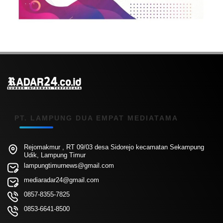
PT. LAMPUNG DUA EMPAT MEDIATAMA
Rejomakmur , RT 09/03 desa Sidorejo kecamatan Sekampung
Udik, Lampung Timur
lampungtimurnews@gmail.com
mediaradar24@gmail.com
0857-8355-7825
0853-6641-8500