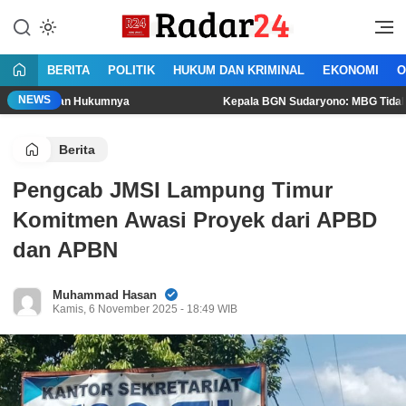
Lewati
ke
Jujur Lantang Bersuara
Radar24.co.id
konten
BERITA
POLITIK
HUKUM DAN KRIMINAL
EKONOMI
O
NEWS
kan Hukumnya
Kepala BGN Sudaryono: MBG Tidak Boleh Dikon
Berita
Pengcab JMSI Lampung Timur
Komitmen Awasi Proyek dari APBD
dan APBN
Muhammad Hasan
Kamis, 6 November 2025 - 18:49 WIB