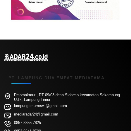
PT. LAMPUNG DUA EMPAT MEDIATAMA
Rejomakmur , RT 09/03 desa Sidorejo kecamatan Sekampung
Udik, Lampung Timur
lampungtimurnews@gmail.com
mediaradar24@gmail.com
0857-8355-7825