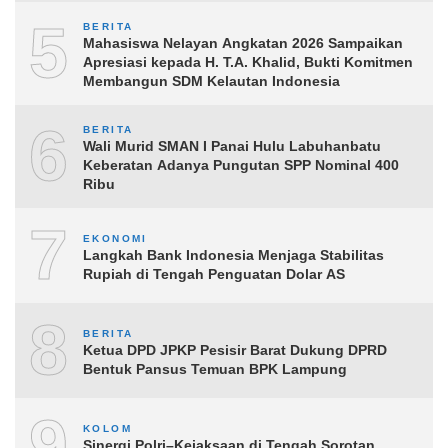
5
BERITA
Mahasiswa Nelayan Angkatan 2026 Sampaikan
Apresiasi kepada H. T.A. Khalid, Bukti Komitmen
Membangun SDM Kelautan Indonesia
6
BERITA
Wali Murid SMAN I Panai Hulu Labuhanbatu
Keberatan Adanya Pungutan SPP Nominal 400
Ribu
7
EKONOMI
Langkah Bank Indonesia Menjaga Stabilitas
Rupiah di Tengah Penguatan Dolar AS
8
BERITA
Ketua DPD JPKP Pesisir Barat Dukung DPRD
Bentuk Pansus Temuan BPK Lampung
9
KOLOM
Sinergi Polri–Kejaksaan di Tengah Sorotan