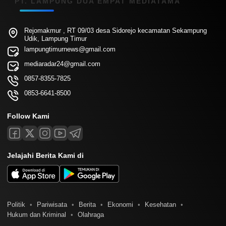
PT. LAMPUNG DUA EMPAT MEDIATAMA
Rejomakmur , RT 09/03 desa Sidorejo kecamatan Sekampung
Udik, Lampung Timur
lampungtimurnews@gmail.com
mediaradar24@gmail.com
0857-8355-7825
0853-6641-8500
Follow Kami
Jelajahi Berita Kami di
Politik
Pariwisata
Berita
Ekonomi
Kesehatan
Hukum dan Kriminal
Olahraga