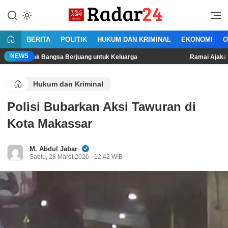
Lewati
ke
Jujur Lantang Bersuara
Radar24.co.id
konten
BERITA
POLITIK
HUKUM DAN KRIMINAL
EKONOMI
O
NEWS
k Bangsa Berjuang untuk Keluarga
Ramai Ajakan Demo 10-17 A
Hukum dan Kriminal
Polisi Bubarkan Aksi Tawuran di
Kota Makassar
M. Abdul Jabar
Sabtu, 28 Maret 2026 - 12:42 WIB