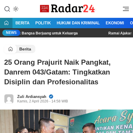
Lewati
ke
Jujur Lantang Bersuara
Radar24.co.id
konten
BERITA
POLITIK
HUKUM DAN KRIMINAL
EKONOMI
O
NEWS
nak Bangsa Berjuang untuk Keluarga
Ramai Ajakan Demo 10-17
Berita
25 Orang Prajurit Naik Pangkat,
Danrem 043/Gatam: Tingkatkan
Disiplin dan Profesionalitas
Zuli Ardiansyah
Kamis, 2 April 2026 - 14:58 WIB