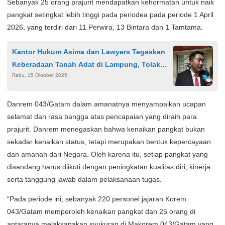
Sebanyak 25 orang prajurit mendapatkan kehormatan untuk naik
pangkat setingkat lebih tinggi pada periodea pada periode 1 April
2026, yang terdiri dari 11 Perwira, 13 Bintara dan 1 Tamtama.
Kantor Hukum Asima dan Lawyers Tegaskan
Keberadaan Tanah Adat di Lampung, Tolak
Rabu, 15 Oktober 2025
Klaim Penyangkalan
Danrem 043/Gatam dalam amanatnya menyampaikan ucapan
selamat dan rasa bangga atas pencapaian yang diraih para
prajurit. Danrem menegaskan bahwa kenaikan pangkat bukan
sekadar kenaikan status, tetapi merupakan bentuk kepercayaan
dan amanah dari Negara. Oleh karena itu, setiap pangkat yang
disandang harus diikuti dengan peningkatan kualitas diri, kinerja
serta tanggung jawab dalam pelaksanaan tugas.
“Pada periode ini, sebanyak 220 personel jajaran Korem
043/Gatam memperoleh kenaikan pangkat dan 25 orang di
antaranya melaksanakan syukuran di Makorem 043/Gatam yang