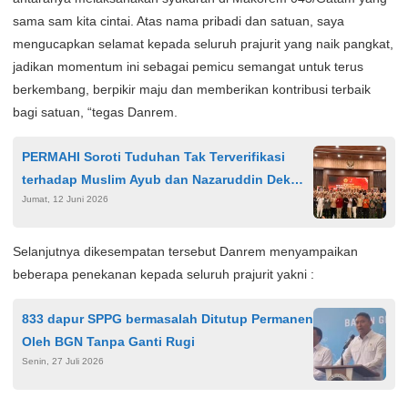
sama sam kita cintai. Atas nama pribadi dan satuan, saya
mengucapkan selamat kepada seluruh prajurit yang naik pangkat,
jadikan momentum ini sebagai pemicu semangat untuk terus
berkembang, berpikir maju dan memberikan kontribusi terbaik
bagi satuan, “tegas Danrem.
PERMAHI Soroti Tuduhan Tak Terverifikasi
terhadap Muslim Ayub dan Nazaruddin Dek
Jumat, 12 Juni 2026
Gam, Ingatkan Pentingnya Prinsip Negara
Hukum
Selanjutnya dikesempatan tersebut Danrem menyampaikan
beberapa penekanan kepada seluruh prajurit yakni :
833 dapur SPPG bermasalah Ditutup Permanen
Oleh BGN Tanpa Ganti Rugi
Senin, 27 Juli 2026