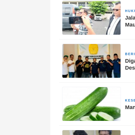
HUK
Jal
Mau
BER
Dig
Des
KES
Man