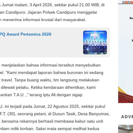
 Jumat malam, 3 April 2026, sekitar pukul 21.00 WIB, di
an Candipuro. Jajaran Polsek Candipuro menggelar
 menerima informasi krusial dari masyarakat.
PQ Award Pertamina 2026
i, menjelaskan bahwa informasi tersebut menyebutkan
vel. “Kami mendapat laporan bahwa buronan ini sedang
travel. Tanpa buang waktu, tim langsung melakukan
 dilewati pelaku. Ketika kendaraan dihentikan, kami
nkan T.A.U. ,” terang Iptu Ali dengan sigap.
 ini terjadi pada Jumat, 22 Agustus 2025, sekitar pukul
.T. (30), seorang petani, di Dusun Tasik, Desa Banyumas,
ADV
U. bersama rekannya berhasil membawa kabur satu unit
tam milik korban. Saksi mata sempat melihat kedua