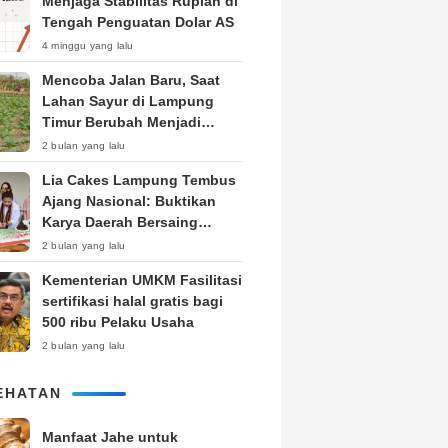
Menjaga Stabilitas Rupiah di
Tengah Penguatan Dolar AS
4 minggu yang lalu
Mencoba Jalan Baru, Saat
Lahan Sayur di Lampung
Timur Berubah Menjadi
Kebun Tembakau
2 bulan yang lalu
Lia Cakes Lampung Tembus
Ajang Nasional: Buktikan
Karya Daerah Bersaing
Setara Kota Besar
2 bulan yang lalu
Kementerian UMKM Fasilitasi
sertifikasi halal gratis bagi
500 ribu Pelaku Usaha
2 bulan yang lalu
EHATAN
Manfaat Jahe untuk