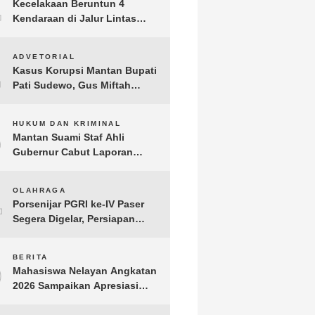
1
Kecelakaan Beruntun 4
Kendaraan di Jalur Lintas
Timur Lampung Timur, Dua
Pengendara Motor Tewas
2
ADVETORIAL
Kasus Korupsi Mantan Bupati
Pati Sudewo, Gus Miftah
Disebut Terima Aliran Dana
100 Juta
3
HUKUM DAN KRIMINAL
Mantan Suami Staf Ahli
Gubernur Cabut Laporan
Penganiayaan oleh Konsultan
DKP Lampung
4
OLAHRAGA
Porsenijar PGRI ke-IV Paser
Segera Digelar, Persiapan
Capai 90 Persen
5
BERITA
Mahasiswa Nelayan Angkatan
2026 Sampaikan Apresiasi
kepada H. T.A. Khalid, Bukti