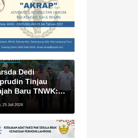
IWISATA
rsda Dedi
prudin Tinjau
jah Baru TNWK:
ga Untuk Kita
, 25 Juli 2026