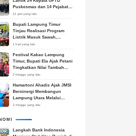
Lantik 24 Kepala UPTD
Puskesmas dan 14 Pejabat
Fungsional, Dorong Inovasi
21 jam yang lalu
dan Pelayanan Prima
Bupati Lampung Timur
Tinjau Realisasi Program
Listrik Masuk Sawah,
Siapkan Subsidi KWH untuk
1 hari yang lalu
Petani
‎Festival Kakao Lampung
Timur, Bupati Ela Ajak Petani
Tingkatkan Nilai Tambah
Produk
2 minggu yang lalu
Hamartoni Ahadis Ajak JMSI
Bersinergi Membangun
Lampung Utara Melalui
Pemberitaan
2 minggu yang lalu
NOMI
Langkah Bank Indonesia