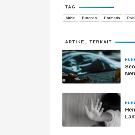
TAG
Akhir
Buronan
Dramatis
Pols
ARTIKEL TERKAIT
HUK
Seo
Nen
HUK
Hen
Lam