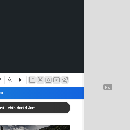
6
mi
 dari 4 Jam
Politisi Golkar: Aceh Harus Perkuat Perlin