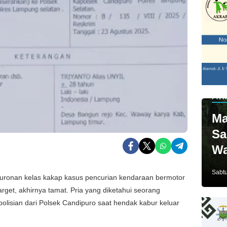
PAR
Ma
Sa
Wa
Ja
Sabtu
 buronan kelas kakap kasus pencurian kendaraan bermotor
rget, akhirnya tamat. Pria yang diketahui seorang
kepolisian dari Polsek Candipuro saat hendak kabur keluar