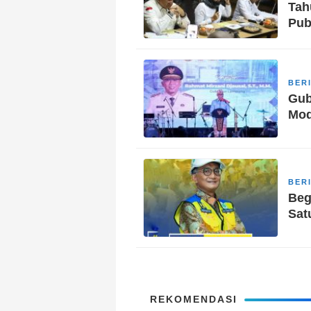
Tah
Pub
BER
Gub
Mod
BER
Beg
Sat
REKOMENDASI