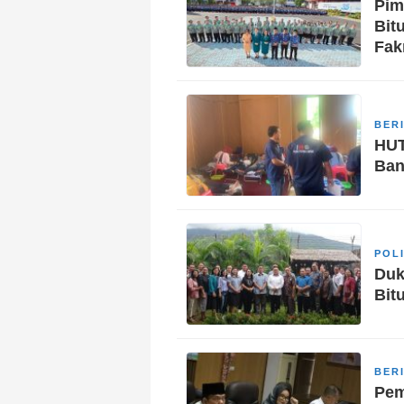
Pim
Bit
Fak
BER
HUT
Ban
POL
Duk
Bit
BER
Pem