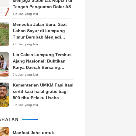
Menjaga Stabilitas Rupiah di
Tengah Penguatan Dolar AS
1 bulan yang lalu
Mencoba Jalan Baru, Saat
Lahan Sayur di Lampung
Timur Berubah Menjadi
Kebun Tembakau
2 bulan yang lalu
Lia Cakes Lampung Tembus
Ajang Nasional: Buktikan
Karya Daerah Bersaing
Setara Kota Besar
2 bulan yang lalu
Kementerian UMKM Fasilitasi
sertifikasi halal gratis bagi
500 ribu Pelaku Usaha
2 bulan yang lalu
EHATAN
Manfaat Jahe untuk