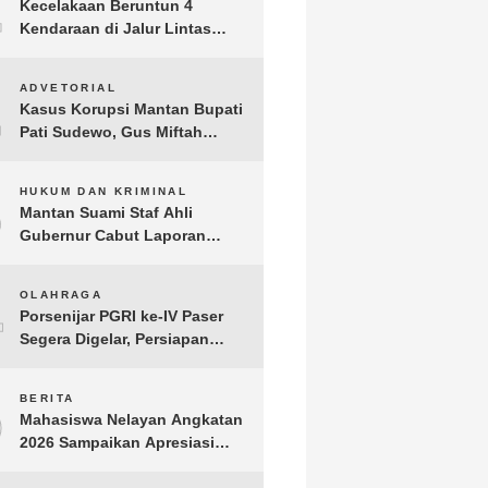
1
Kecelakaan Beruntun 4
Kendaraan di Jalur Lintas
Timur Lampung Timur, Dua
Pengendara Motor Tewas
2
ADVETORIAL
Kasus Korupsi Mantan Bupati
Pati Sudewo, Gus Miftah
Disebut Terima Aliran Dana
100 Juta
3
HUKUM DAN KRIMINAL
Mantan Suami Staf Ahli
Gubernur Cabut Laporan
Penganiayaan oleh Konsultan
DKP Lampung
4
OLAHRAGA
Porsenijar PGRI ke-IV Paser
Segera Digelar, Persiapan
Capai 90 Persen
5
BERITA
Mahasiswa Nelayan Angkatan
2026 Sampaikan Apresiasi
kepada H. T.A. Khalid, Bukti