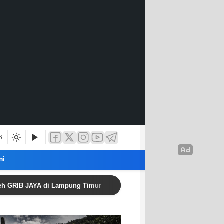
6
mi
JAYA di Lampung Timur
Awas: Rentenir Berkedok Kopera