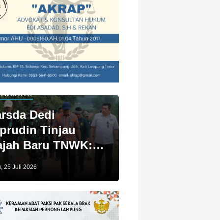
IWISATA
rsda Dedi
prudin Tinjau
jah Baru TNWK:
ga Untuk Kita
, 25 Juli 2026