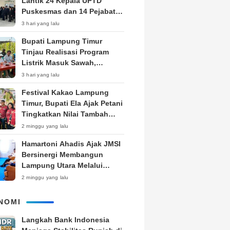
Lantik 24 Kepala UPTD
Puskesmas dan 14 Pejabat
Fungsional, Dorong Inovasi
3 hari yang lalu
dan Pelayanan Prima
Bupati Lampung Timur
Tinjau Realisasi Program
Listrik Masuk Sawah,
Siapkan Subsidi KWH untuk
3 hari yang lalu
Petani
‎Festival Kakao Lampung
Timur, Bupati Ela Ajak Petani
Tingkatkan Nilai Tambah
Produk
2 minggu yang lalu
Hamartoni Ahadis Ajak JMSI
Bersinergi Membangun
Lampung Utara Melalui
Pemberitaan
2 minggu yang lalu
NOMI
Langkah Bank Indonesia