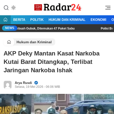
Lewati
ke
Jujur Lantang Bersuara
Radar24.co.id
konten
BERITA
POLITIK
HUKUM DAN KRIMINAL
EKONOMI
O
NEWS
buah Gubuk, Ditemukan 47 Paket Sabu
Polisi Bekuk Begal Sa
Hukum dan Kriminal
AKP Deky Mantan Kasat Narkoba
Kutai Barat Ditangkap, Terlibat
Jaringan Narkoba Ishak
Arya Rusdi
Selasa, 19 Mei 2026 - 06:06 WIB