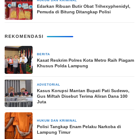
HUKUM DAN KRIMINAL
5 Januari 2025
Edarkan Ribuan Butir Obat Trihexyphenidyl,
Pemuda di Bitung Ditangkap Polisi
REKOMENDASI
BERITA
3 minggu yang lalu
Kasat Reskrim Polres Kota Metro Raih Piagam
Khusus Polda Lampung
ADVETORIAL
4 minggu yang lalu
Kasus Korupsi Mantan Bupati Pati Sudewo,
Gus Miftah Disebut Terima Aliran Dana 100
Juta
HUKUM DAN KRIMINAL
4 minggu yang lalu
Polisi Tangkap Enam Pelaku Narkoba di
Lampung Timur