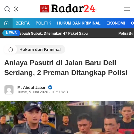
Lewati
ke
Jujur Lantang Bersuara
Radar24.co.id
konten
BERITA
POLITIK
HUKUM DAN KRIMINAL
EKONOMI
O
NEWS
ebuah Gubuk, Ditemukan 47 Paket Sabu
Polisi Bekuk Begal S
Hukum dan Kriminal
Aniaya Pasutri di Jalan Baru Deli
Serdang, 2 Preman Ditangkap Polisi
M. Abdul Jabar
Jumat, 5 Juni 2026 - 10:57 WIB