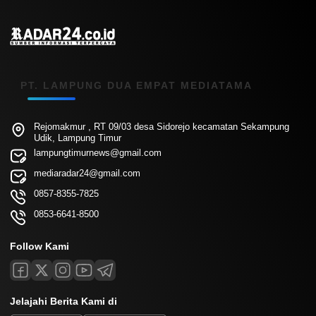
PT. LAMPUNG DUA EMPAT MEDIATAMA
Rejomakmur , RT 09/03 desa Sidorejo kecamatan Sekampung
Udik, Lampung Timur
lampungtimurnews@gmail.com
mediaradar24@gmail.com
0857-8355-7825
0853-6641-8500
Follow Kami
Jelajahi Berita Kami di