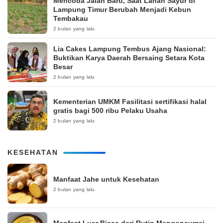
Mencoba Jalan Baru, Saat Lahan Sayur di
Lampung Timur Berubah Menjadi Kebun
Tembakau
2 bulan yang lalu
Lia Cakes Lampung Tembus Ajang Nasional:
Buktikan Karya Daerah Bersaing Setara Kota
Besar
2 bulan yang lalu
Kementerian UMKM Fasilitasi sertifikasi halal
gratis bagi 500 ribu Pelaku Usaha
2 bulan yang lalu
KESEHATAN
Manfaat Jahe untuk Kesehatan
2 bulan yang lalu