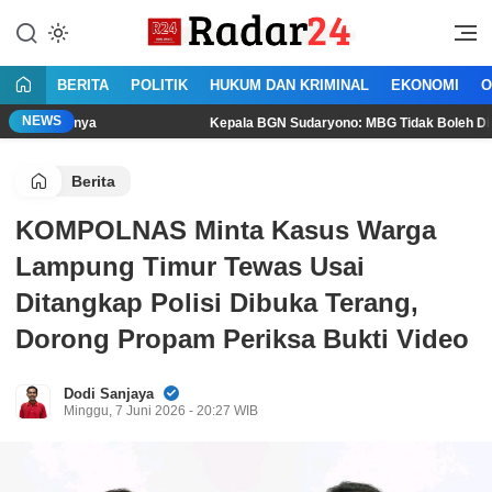
Lewati
ke
Jujur Lantang Bersuara
Radar24.co.id
konten
BERITA
POLITIK
HUKUM DAN KRIMINAL
EKONOMI
O
NEWS
nya
Kepala BGN Sudaryono: MBG Tidak Boleh Dikonsumsi Leb
Berita
KOMPOLNAS Minta Kasus Warga
Lampung Timur Tewas Usai
Ditangkap Polisi Dibuka Terang,
Dorong Propam Periksa Bukti Video
Dodi Sanjaya
Minggu, 7 Juni 2026 - 20:27 WIB