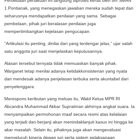
Perbedaan perlakuan ini langsung diprotes keras oleh tim SMAN
1 Pontianak, yang menegaskan jawaban mereka sudah tepat dan
seharusnya mendapatkan penilaian yang sama. Sebagai
pembelaan, pihak juri beralasan penilaian juga
mempertimbangkan kejelasan pengucapan.
“Artikulasi itu penting, dinilai dari yang terdengar jelas,” ujar salah
satu anggota juri saat menjelaskan keputusannya.
Alasan tersebut ternyata tidak memuaskan banyak pihak.
Warganet tetap menilai adanya ketidakkonsistenan yang nyata
dan mendesak adanya penjelasan terbuka serta akuntabel dari
penyelenggara.
Merespons keributan yang meluas itu, Wakil Ketua MPR RI
Abcandra Muhammad Akbar Supratman akhirnya angkat suara. Ia
menyampaikan permohonan maaf secara resmi atas kelalaian
yang terjadi dan berjanji akan menindaklanjuti kasus ini hingga ke
akar masalah. Selain itu, pihaknya juga akan mengevaluasi
menyeluruh kinerja dewan juri serta sistem pelaksanaan