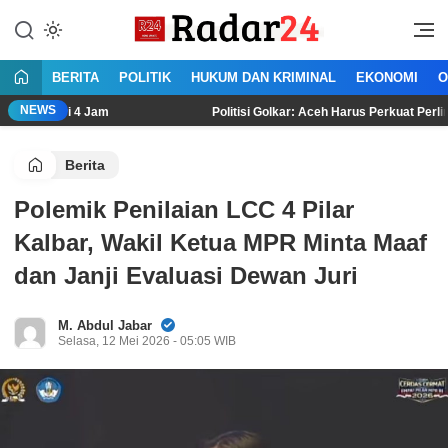
Lewati
ke
Jujur Lantang Bersuara
Radar24.co.id
konten
BERITA
POLITIK
HUKUM DAN KRIMINAL
EKONOMI
O
NEWS
 4 Jam
Politisi Golkar: Aceh Harus Perkuat Perlindungan HAM 
Berita
Polemik Penilaian LCC 4 Pilar
Kalbar, Wakil Ketua MPR Minta Maaf
dan Janji Evaluasi Dewan Juri
M. Abdul Jabar
Selasa, 12 Mei 2026 - 05:05 WIB