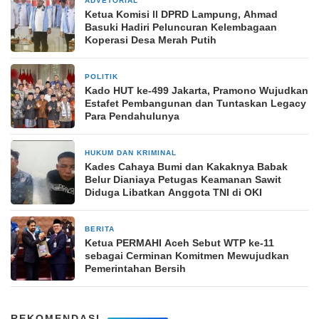
ADVETORIAL
20 Juli 2025
Ketua Komisi ll DPRD Lampung, Ahmad
Basuki Hadiri Peluncuran Kelembagaan
Koperasi Desa Merah Putih
POLITIK
1 bulan yang lalu
Kado HUT ke-499 Jakarta, Pramono Wujudkan
Estafet Pembangunan dan Tuntaskan Legacy
Para Pendahulunya
HUKUM DAN KRIMINAL
25 Oktober 2025
Kades Cahaya Bumi dan Kakaknya Babak
Belur Dianiaya Petugas Keamanan Sawit
Diduga Libatkan Anggota TNI di OKI
BERITA
1 bulan yang lalu
Ketua PERMAHI Aceh Sebut WTP ke-11
sebagai Cerminan Komitmen Mewujudkan
Pemerintahan Bersih
REKOMENDASI