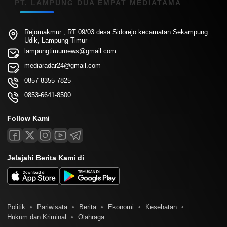
PT. LAMPUNG DUA EMPAT MEDIATAMA
Rejomakmur , RT 09/03 desa Sidorejo kecamatan Sekampung
Udik, Lampung Timur
lampungtimurnews@gmail.com
mediaradar24@gmail.com
0857-8355-7825
0853-6641-8500
Follow Kami
Jelajahi Berita Kami di
Politik
Pariwisata
Berita
Ekonomi
Kesehatan
Hukum dan Kriminal
Olahraga