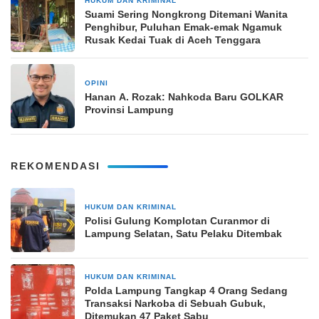
HUKUM DAN KRIMINAL
17 Maret 2025
Suami Sering Nongkrong Ditemani Wanita
Penghibur, Puluhan Emak-emak Ngamuk
Rusak Kedai Tuak di Aceh Tenggara
OPINI
29 November 2025
Hanan A. Rozak: Nahkoda Baru GOLKAR
Provinsi Lampung
REKOMENDASI
HUKUM DAN KRIMINAL
2 hari yang lalu
Polisi Gulung Komplotan Curanmor di
Lampung Selatan, Satu Pelaku Ditembak
HUKUM DAN KRIMINAL
2 hari yang lalu
Polda Lampung Tangkap 4 Orang Sedang
Transaksi Narkoba di Sebuah Gubuk,
Ditemukan 47 Paket Sabu