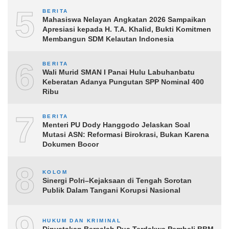
5
BERITA
Mahasiswa Nelayan Angkatan 2026 Sampaikan
Apresiasi kepada H. T.A. Khalid, Bukti Komitmen
Membangun SDM Kelautan Indonesia
6
BERITA
Wali Murid SMAN I Panai Hulu Labuhanbatu
Keberatan Adanya Pungutan SPP Nominal 400
Ribu
7
BERITA
Menteri PU Dody Hanggodo Jelaskan Soal
Mutasi ASN: Reformasi Birokrasi, Bukan Karena
Dokumen Bocor
8
KOLOM
Sinergi Polri–Kejaksaan di Tengah Sorotan
Publik Dalam Tangani Korupsi Nasional
HUKUM DAN KRIMINAL
Dinyatakan Bersalah Dua Terdakwa Pembeli BBM