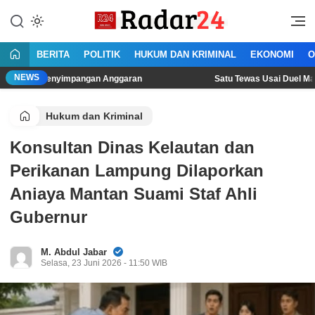
Lewati
ke
Jujur Lantang Bersuara
Radar24.co.id
konten
BERITA
POLITIK
HUKUM DAN KRIMINAL
EKONOMI
O
NEWS
enyimpangan Anggaran
Satu Tewas Usai Duel Maut Dua Pria d
Hukum dan Kriminal
Konsultan Dinas Kelautan dan
Perikanan Lampung Dilaporkan
Aniaya Mantan Suami Staf Ahli
Gubernur
M. Abdul Jabar
Selasa, 23 Juni 2026 - 11:50 WIB