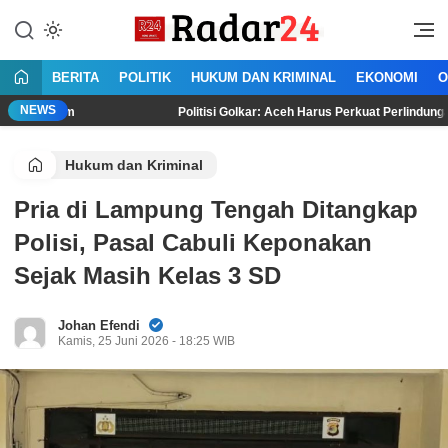
Lewati
ke
Jujur Lantang Bersuara
Radar24.co.id
konten
BERITA
POLITIK
HUKUM DAN KRIMINAL
EKONOMI
O
NEWS
Politisi Golkar: Aceh Harus Perkuat Perlindungan HAM Berbasi
Hukum dan Kriminal
Pria di Lampung Tengah Ditangkap
Polisi, Pasal Cabuli Keponakan
Sejak Masih Kelas 3 SD
Johan Efendi
Kamis, 25 Juni 2026 - 18:25 WIB