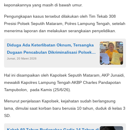
keponakannya yang masih di bawah umur.
Pengungkapan kasus tersebut dilakukan oleh Tim Tekab 308
Presisi Polsek Seputih Mataram, Polres Lampung Tengah, setelah
menerima laporan dan melakukan serangkaian penyelidikan.
Diduga Ada Keterlibatan Oknum, Tersangka
Dugaan Pencabulan Dikriminalisasi Polsek
Jumat, 20 Maret 2026
Kandis
Hal ini disampaikan oleh Kapolsek Seputih Mataram, AKP Junaidi,
mewakili Kapolres Lampung Tengah AKBP Charles Pandapotan
Tampubolon, pada Kamis (25/6/26).
Menurut penjelasan Kapolsek, kejahatan sudah berlangsung
lama, dimulai saat korban baru berusia 10 tahun, duduk di kelas 3
SD.
Kakek 60 Tahun Rudapaksa Gadis 14 Tahun di