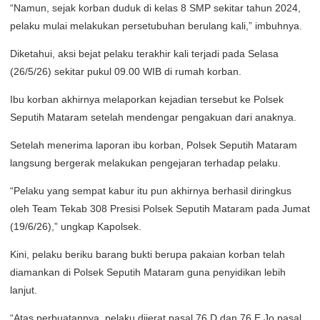
“Namun, sejak korban duduk di kelas 8 SMP sekitar tahun 2024,
pelaku mulai melakukan persetubuhan berulang kali,” imbuhnya.
Diketahui, aksi bejat pelaku terakhir kali terjadi pada Selasa
(26/5/26) sekitar pukul 09.00 WIB di rumah korban.
Ibu korban akhirnya melaporkan kejadian tersebut ke Polsek
Seputih Mataram setelah mendengar pengakuan dari anaknya.
Setelah menerima laporan ibu korban, Polsek Seputih Mataram
langsung bergerak melakukan pengejaran terhadap pelaku.
“Pelaku yang sempat kabur itu pun akhirnya berhasil diringkus
oleh Team Tekab 308 Presisi Polsek Seputih Mataram pada Jumat
(19/6/26),” ungkap Kapolsek.
Kini, pelaku beriku barang bukti berupa pakaian korban telah
diamankan di Polsek Seputih Mataram guna penyidikan lebih
lanjut.
“Atas perbuatannya, pelaku dijerat pasal 76 D dan 76 E Jo pasal