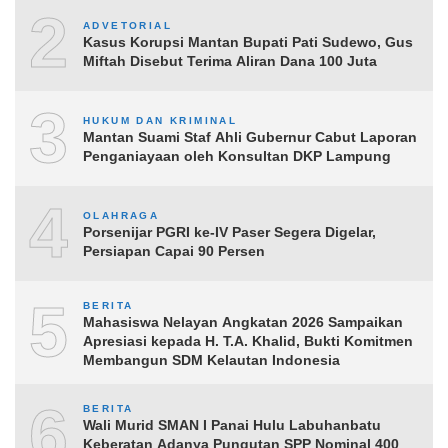
2
ADVETORIAL
Kasus Korupsi Mantan Bupati Pati Sudewo, Gus
Miftah Disebut Terima Aliran Dana 100 Juta
3
HUKUM DAN KRIMINAL
Mantan Suami Staf Ahli Gubernur Cabut Laporan
Penganiayaan oleh Konsultan DKP Lampung
4
OLAHRAGA
Porsenijar PGRI ke-IV Paser Segera Digelar,
Persiapan Capai 90 Persen
5
BERITA
Mahasiswa Nelayan Angkatan 2026 Sampaikan
Apresiasi kepada H. T.A. Khalid, Bukti Komitmen
Membangun SDM Kelautan Indonesia
6
BERITA
Wali Murid SMAN I Panai Hulu Labuhanbatu
Keberatan Adanya Pungutan SPP Nominal 400