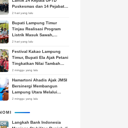
Lantik 24 Kepala UPTD
Puskesmas dan 14 Pejabat
Fungsional, Dorong Inovasi
2 hari yang lalu
dan Pelayanan Prima
Bupati Lampung Timur
Tinjau Realisasi Program
Listrik Masuk Sawah,
Siapkan Subsidi KWH untuk
2 hari yang lalu
Petani
‎Festival Kakao Lampung
Timur, Bupati Ela Ajak Petani
Tingkatkan Nilai Tambah
Produk
2 minggu yang lalu
Hamartoni Ahadis Ajak JMSI
Bersinergi Membangun
Lampung Utara Melalui
Pemberitaan
2 minggu yang lalu
NOMI
Langkah Bank Indonesia