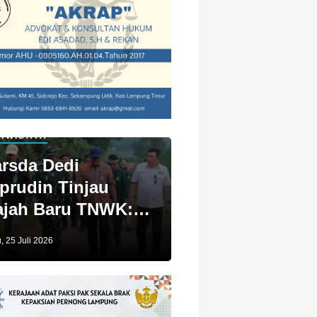
IWISATA
rsda Dedi
prudin Tinjau
jah Baru TNWK:
ga Untuk Kita
, 25 Juli 2026