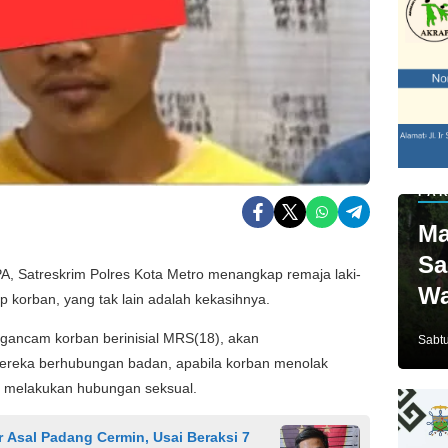
PAR
Ma
Sa
 Satreskrim Polres Kota Metro menangkap remaja laki-
Wa
p korban, yang tak lain adalah kekasihnya.
Ja
engancam korban berinisial MRS(18), akan
Sabtu
ereka berhubungan badan, apabila korban menolak
i melakukan hubungan seksual.
 Asal Padang Cermin, Usai Beraksi 7