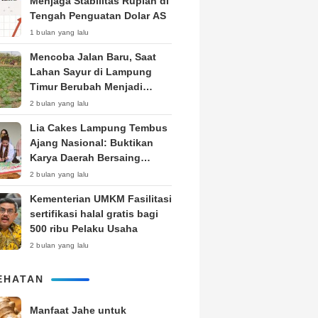
Menjaga Stabilitas Rupiah di
Tengah Penguatan Dolar AS
1 bulan yang lalu
Mencoba Jalan Baru, Saat
Lahan Sayur di Lampung
Timur Berubah Menjadi
Kebun Tembakau
2 bulan yang lalu
Lia Cakes Lampung Tembus
Ajang Nasional: Buktikan
Karya Daerah Bersaing
Setara Kota Besar
2 bulan yang lalu
Kementerian UMKM Fasilitasi
sertifikasi halal gratis bagi
500 ribu Pelaku Usaha
2 bulan yang lalu
EHATAN
Manfaat Jahe untuk