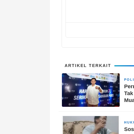
ARTIKEL TERKAIT
POL
Per
Tak
Mu
HUK
Sos