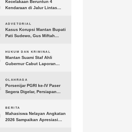
1
Kecelakaan Beruntun 4
Kendaraan di Jalur Lintas
Timur Lampung Timur, Dua
Pengendara Motor Tewas
2
ADVETORIAL
Kasus Korupsi Mantan Bupati
Pati Sudewo, Gus Miftah
Disebut Terima Aliran Dana
100 Juta
3
HUKUM DAN KRIMINAL
Mantan Suami Staf Ahli
Gubernur Cabut Laporan
Penganiayaan oleh Konsultan
DKP Lampung
4
OLAHRAGA
Porsenijar PGRI ke-IV Paser
Segera Digelar, Persiapan
Capai 90 Persen
5
BERITA
Mahasiswa Nelayan Angkatan
2026 Sampaikan Apresiasi
kepada H. T.A. Khalid, Bukti