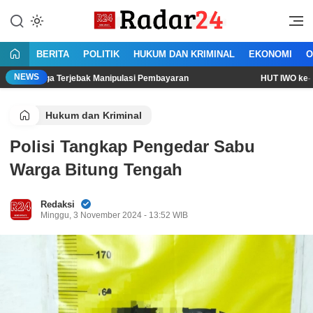
Lewati
ke
Jujur Lantang Bersuara
Radar24.co.id
konten
BERITA
POLITIK
HUKUM DAN KRIMINAL
EKONOMI
O
NEWS
Terjebak Manipulasi Pembayaran
HUT IWO ke-14: Dari Layar
Hukum dan Kriminal
Polisi Tangkap Pengedar Sabu
Warga Bitung Tengah
Redaksi
Minggu, 3 November 2024 - 13:52 WIB