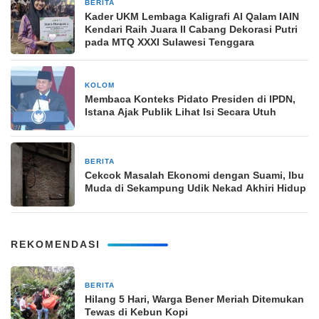
BERITA
1 bulan yang lalu
Kader UKM Lembaga Kaligrafi Al Qalam IAIN
Kendari Raih Juara II Cabang Dekorasi Putri
pada MTQ XXXI Sulawesi Tenggara
KOLOM
1 minggu yang lalu
Membaca Konteks Pidato Presiden di IPDN,
Istana Ajak Publik Lihat Isi Secara Utuh
BERITA
3 Januari 2025
Cekcok Masalah Ekonomi dengan Suami, Ibu
Muda di Sekampung Udik Nekad Akhiri Hidup
REKOMENDASI
BERITA
7 hari yang lalu
Hilang 5 Hari, Warga Bener Meriah Ditemukan
Tewas di Kebun Kopi