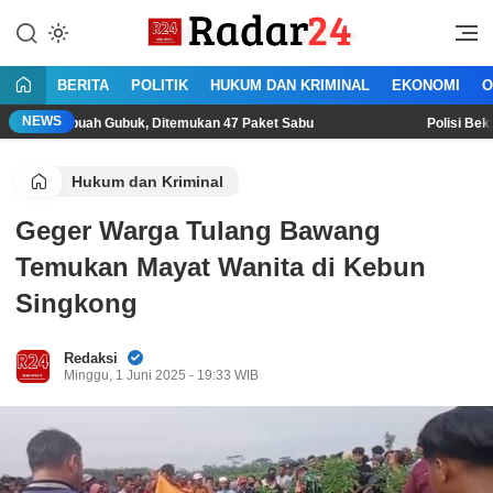
Lewati
ke
Jujur Lantang Bersuara
Radar24.co.id
konten
BERITA
POLITIK
HUKUM DAN KRIMINAL
EKONOMI
O
NEWS
uah Gubuk, Ditemukan 47 Paket Sabu
Polisi Bekuk Begal Sad
Hukum dan Kriminal
Geger Warga Tulang Bawang
Temukan Mayat Wanita di Kebun
Singkong
Redaksi
Minggu, 1 Juni 2025 - 19:33 WIB