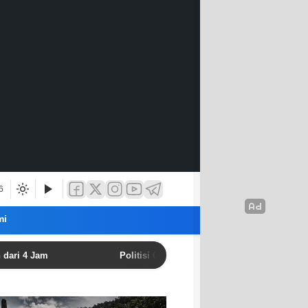
6
mi
Jam
Politisi Golkar: Aceh Harus Perkuat Perlindungan HA