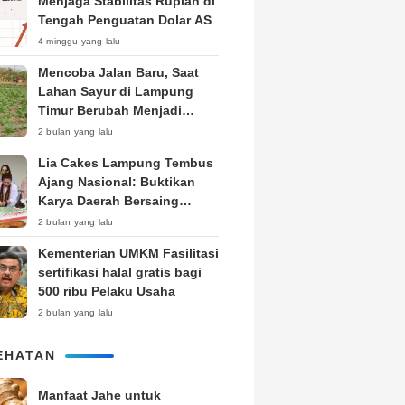
Menjaga Stabilitas Rupiah di
Tengah Penguatan Dolar AS
4 minggu yang lalu
Mencoba Jalan Baru, Saat
Lahan Sayur di Lampung
Timur Berubah Menjadi
Kebun Tembakau
2 bulan yang lalu
Lia Cakes Lampung Tembus
Ajang Nasional: Buktikan
Karya Daerah Bersaing
Setara Kota Besar
2 bulan yang lalu
Kementerian UMKM Fasilitasi
sertifikasi halal gratis bagi
500 ribu Pelaku Usaha
2 bulan yang lalu
EHATAN
Manfaat Jahe untuk