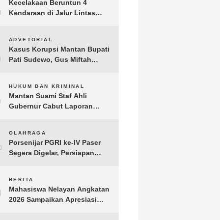
1
Kecelakaan Beruntun 4
Kendaraan di Jalur Lintas
Timur Lampung Timur, Dua
Pengendara Motor Tewas
2
ADVETORIAL
Kasus Korupsi Mantan Bupati
Pati Sudewo, Gus Miftah
Disebut Terima Aliran Dana
100 Juta
3
HUKUM DAN KRIMINAL
Mantan Suami Staf Ahli
Gubernur Cabut Laporan
Penganiayaan oleh Konsultan
DKP Lampung
4
OLAHRAGA
Porsenijar PGRI ke-IV Paser
Segera Digelar, Persiapan
Capai 90 Persen
5
BERITA
Mahasiswa Nelayan Angkatan
2026 Sampaikan Apresiasi
kepada H. T.A. Khalid, Bukti