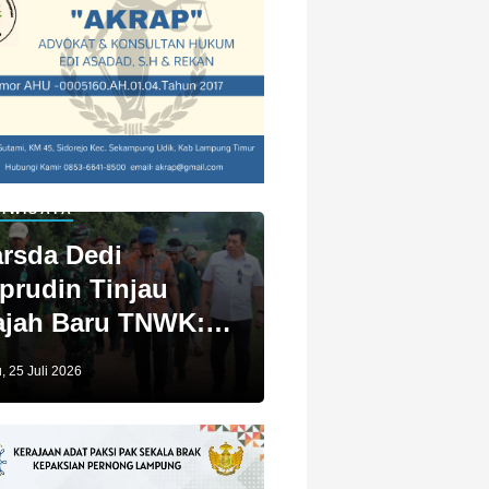
IWISATA
rsda Dedi
prudin Tinjau
jah Baru TNWK:
ga Untuk Kita
, 25 Juli 2026