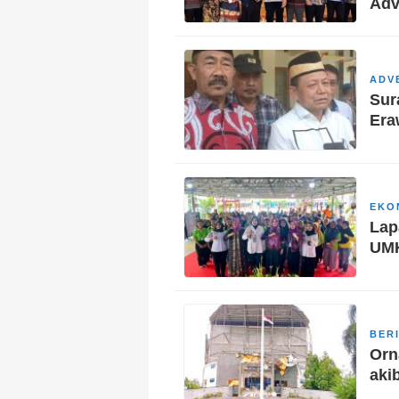
Adv
ADV
Sur
Era
EKO
Lap
UM
BER
Orn
aki