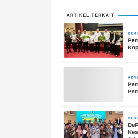
ARTIKEL TERKAIT
BER
Pem
Kop
ADV
Pem
Pem
BER
DeP
Kes