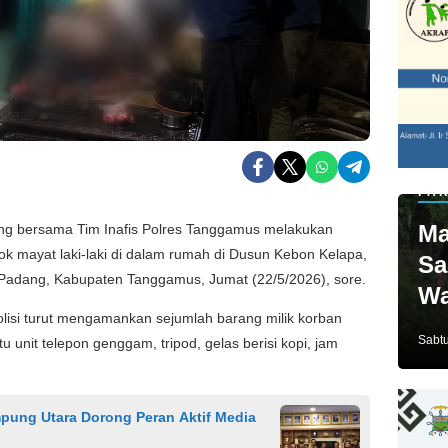
PAR
Ma
ng bersama Tim Inafis Polres Tanggamus melakukan
ok mayat laki-laki di dalam rumah di Dusun Kebon Kelapa,
Sa
adang, Kabupaten Tanggamus, Jumat (22/5/2026), sore.
Wa
lisi turut mengamankan sejumlah barang milik korban
Ja
Sabtu
tu unit telepon genggam, tripod, gelas berisi kopi, jam
pung Utara Dorong Peran Aktif Media