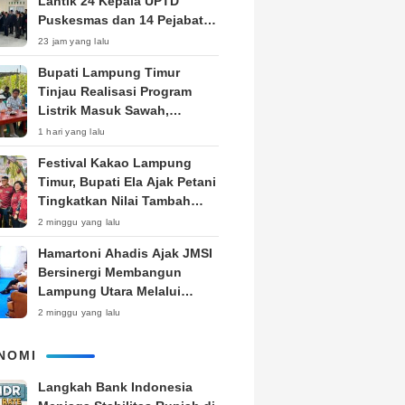
Lantik 24 Kepala UPTD
Puskesmas dan 14 Pejabat
Fungsional, Dorong Inovasi
23 jam yang lalu
dan Pelayanan Prima
Bupati Lampung Timur
Tinjau Realisasi Program
Listrik Masuk Sawah,
Siapkan Subsidi KWH untuk
1 hari yang lalu
Petani
‎Festival Kakao Lampung
Timur, Bupati Ela Ajak Petani
Tingkatkan Nilai Tambah
Produk
2 minggu yang lalu
Hamartoni Ahadis Ajak JMSI
Bersinergi Membangun
Lampung Utara Melalui
Pemberitaan
2 minggu yang lalu
NOMI
Langkah Bank Indonesia