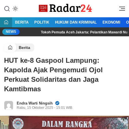
Lewati
ke
Jujur Lantang Bersuara
Radar24.co.id
konten
BERITA
POLITIK
HUKUM DAN KRIMINAL
EKONOMI
O
NEWS
Tokoh Pemuda Aceh Jakarta: Pelantikan Mawardi Nur Membuka Pe
Berita
HUT ke-8 Gaspool Lampung:
Kapolda Ajak Pengemudi Ojol
Perkuat Solidaritas dan Jaga
Kamtibmas
Endra Warti Ningsih
Rabu, 15 Oktober 2025 - 15:01 WIB