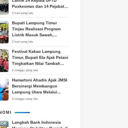
Lantik 24 Kepala UPTD
Puskesmas dan 14 Pejabat
Fungsional, Dorong Inovasi
2 hari yang lalu
dan Pelayanan Prima
Bupati Lampung Timur
Tinjau Realisasi Program
Listrik Masuk Sawah,
Siapkan Subsidi KWH untuk
2 hari yang lalu
Petani
‎Festival Kakao Lampung
Timur, Bupati Ela Ajak Petani
Tingkatkan Nilai Tambah
Produk
2 minggu yang lalu
Hamartoni Ahadis Ajak JMSI
Bersinergi Membangun
Lampung Utara Melalui
Pemberitaan
2 minggu yang lalu
NOMI
Langkah Bank Indonesia