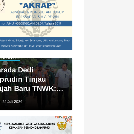
IWISATA
rsda Dedi
prudin Tinjau
jah Baru TNWK:
ga Untuk Kita
, 25 Juli 2026