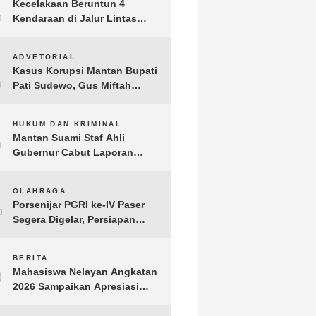
1
Kecelakaan Beruntun 4
Kendaraan di Jalur Lintas
Timur Lampung Timur, Dua
Pengendara Motor Tewas
2
ADVETORIAL
Kasus Korupsi Mantan Bupati
Pati Sudewo, Gus Miftah
Disebut Terima Aliran Dana
100 Juta
3
HUKUM DAN KRIMINAL
Mantan Suami Staf Ahli
Gubernur Cabut Laporan
Penganiayaan oleh Konsultan
DKP Lampung
4
OLAHRAGA
Porsenijar PGRI ke-IV Paser
Segera Digelar, Persiapan
Capai 90 Persen
5
BERITA
Mahasiswa Nelayan Angkatan
2026 Sampaikan Apresiasi
kepada H. T.A. Khalid, Bukti