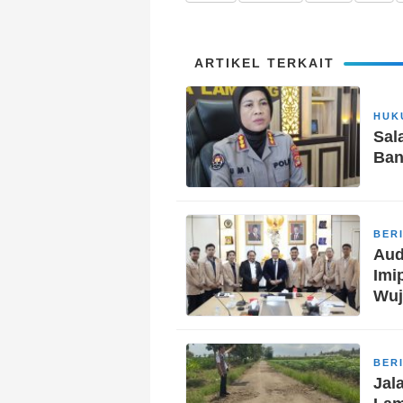
ARTIKEL TERKAIT
HUK
Sal
Ban
BER
Aud
Imi
Wuj
BER
Jal