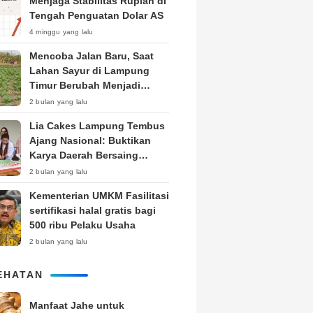
Menjaga Stabilitas Rupiah di
Tengah Penguatan Dolar AS
4 minggu yang lalu
Mencoba Jalan Baru, Saat
Lahan Sayur di Lampung
Timur Berubah Menjadi
Kebun Tembakau
2 bulan yang lalu
Lia Cakes Lampung Tembus
Ajang Nasional: Buktikan
Karya Daerah Bersaing
Setara Kota Besar
2 bulan yang lalu
Kementerian UMKM Fasilitasi
sertifikasi halal gratis bagi
500 ribu Pelaku Usaha
2 bulan yang lalu
EHATAN
Manfaat Jahe untuk