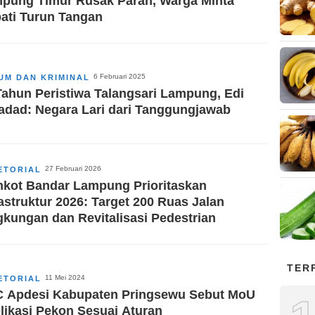
pung Timur Rusak Parah, Warga Minta
ati Turun Tangan
6 Februari 2025
UM DAN KRIMINAL
Tahun Peristiwa Talangsari Lampung, Edi
adad: Negara Lari dari Tanggungjawab
27 Februari 2026
ETORIAL
kot Bandar Lampung Prioritaskan
rastruktur 2026: Target 200 Ruas Jalan
gkungan dan Revitalisasi Pedestrian
TER
11 Mei 2024
ETORIAL
 Apdesi Kabupaten Pringsewu Sebut MoU
likasi Pekon Sesuai Aturan