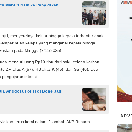
s Mantiri Naik ke Penyidikan
sjid, menyeretnya keluar hingga kepala terbentur anak
elempar buah kelapa yang mengenai kepala hingga
Rustam pada Minggu (2/11/2025).
juga mencuri uang Rp10 ribu dari saku celana korban.
itu ZP alias A (57), HB alias K (46), dan SS (40). Dua
 pengejaran intensif.
r, Anggota Polisi di Bone Jadi
ADV
nyidikan terus kami dalami,” tambah AKP Rustam.