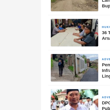
Lam
Bup
HUK
36 
Ars
ADV
Pem
Inf
Lin
ADV
DPC
Pub