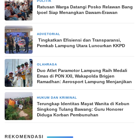
POLITIK
22 November 2024
Ratusan Warga Datangi Posko Relawan Bang
Ipoel Siap Menangkan Dawam-Erawan
ADVETORIAL
3 November 2024
Tingkatkan Efisiensi dan Transparansi,
Pemkab Lampung Utara Luncurkan KKPD
OLAHRAGA
9 September 2024
Duo Atlet Paramotor Lampung Raih Medali
Emas di PON XXI, Wakapolda Brigjen
Ramadhan: Aerosport Lampung Menjanjikan
HUKUM DAN KRIMINAL
1 Juni 2025
Terungkap Identitas Mayat Wanita di Kebun
Singkong Tulang Bawang: Guru Honorer
Diduga Korban Pembunuhan
REKOMENDASI