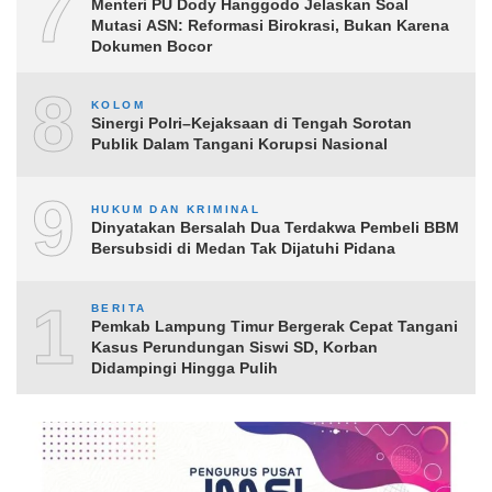
7
Menteri PU Dody Hanggodo Jelaskan Soal
Mutasi ASN: Reformasi Birokrasi, Bukan Karena
Dokumen Bocor
8
KOLOM
Sinergi Polri–Kejaksaan di Tengah Sorotan
Publik Dalam Tangani Korupsi Nasional
9
HUKUM DAN KRIMINAL
Dinyatakan Bersalah Dua Terdakwa Pembeli BBM
Bersubsidi di Medan Tak Dijatuhi Pidana
10
BERITA
Pemkab Lampung Timur Bergerak Cepat Tangani
Kasus Perundungan Siswi SD, Korban
Didampingi Hingga Pulih