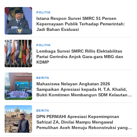
POLITIK
5 hari yang lalu
Istana Respon Survei SMRC 51 Persen
Kepercayaan Publik Terhadap Pemerintah:
Jadi Bahan Evaluasi
POLITIK
5 hari yang lalu
Lembaga Survei SMRC Rillis Elektabilitas
Partai Gerindra Anjok Gara-gara MBG dan
KDMP
BERITA
1 minggu yang lalu
Mahasiswa Nelayan Angkatan 2026
Sampaikan Apresiasi kepada H. T.A. Khalid,
Bukti Komitmen Membangun SDM Kelautan
Indonesia
BERITA
1 minggu yang lalu
DPN PERMAHI Apresiasi Kepemimpinan
Safrizal ZA, Dinilai Mampu Mengawal
Pemulihan Aceh Menuju Rekonstruksi yang
Berkelanjutan