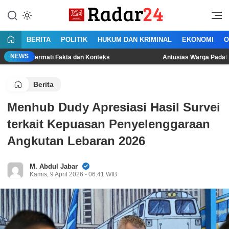
Lewati
ke
Jujur Lantang Bersuara
Radar24.co.id
konten
BERITA
POLITIK
HUKUM DAN KRIMINAL
EKONOMI
O
NEWS
rmati Fakta dan Konteks
Antusias Warga Padati Lokasi Lomb
Berita
Menhub Dudy Apresiasi Hasil Survei
terkait Kepuasan Penyelenggaraan
Angkutan Lebaran 2026
M. Abdul Jabar
Kamis, 9 April 2026 - 06:41 WIB