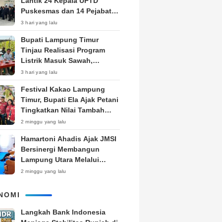
Lantik 24 Kepala UPTD
Puskesmas dan 14 Pejabat
Fungsional, Dorong Inovasi
3 hari yang lalu
dan Pelayanan Prima
Bupati Lampung Timur
Tinjau Realisasi Program
Listrik Masuk Sawah,
Siapkan Subsidi KWH untuk
3 hari yang lalu
Petani
‎Festival Kakao Lampung
Timur, Bupati Ela Ajak Petani
Tingkatkan Nilai Tambah
Produk
2 minggu yang lalu
Hamartoni Ahadis Ajak JMSI
Bersinergi Membangun
Lampung Utara Melalui
Pemberitaan
2 minggu yang lalu
NOMI
Langkah Bank Indonesia