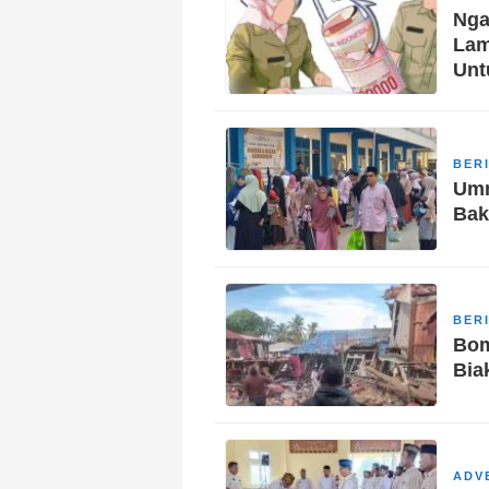
Nga
Lam
Unt
BER
Umm
Bak
BER
Bom
Bia
ADV