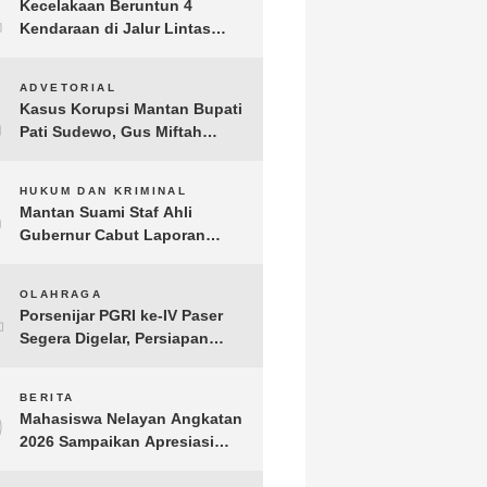
1
Kecelakaan Beruntun 4
Kendaraan di Jalur Lintas
Timur Lampung Timur, Dua
Pengendara Motor Tewas
2
ADVETORIAL
Kasus Korupsi Mantan Bupati
Pati Sudewo, Gus Miftah
Disebut Terima Aliran Dana
100 Juta
3
HUKUM DAN KRIMINAL
Mantan Suami Staf Ahli
Gubernur Cabut Laporan
Penganiayaan oleh Konsultan
DKP Lampung
4
OLAHRAGA
Porsenijar PGRI ke-IV Paser
Segera Digelar, Persiapan
Capai 90 Persen
5
BERITA
Mahasiswa Nelayan Angkatan
2026 Sampaikan Apresiasi
kepada H. T.A. Khalid, Bukti