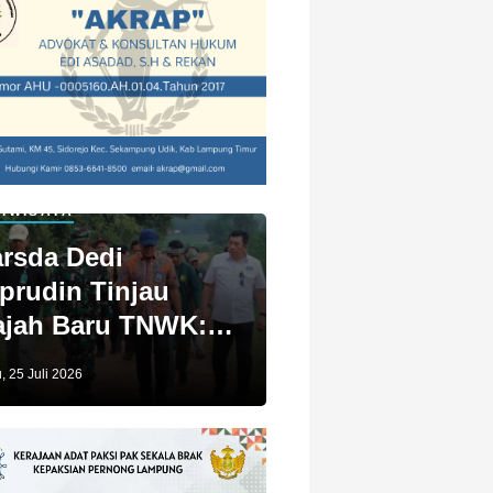
IWISATA
rsda Dedi
prudin Tinjau
jah Baru TNWK:
ga Untuk Kita
, 25 Juli 2026