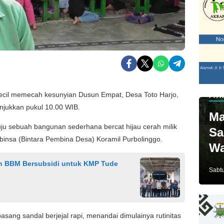
ecil memecah kesunyian Dusun Empat, Desa Toto Harjo,
PAR
njukkan pukul 10.00 WIB.
Ma
u sebuah bangunan sederhana bercat hijau cerah milik
Sa
binsa (Bintara Pembina Desa) Koramil Purbolinggo.
Wa
Ja
n BBM Bersubsidi untuk KMP Tude
Sabtu
asang sandal berjejal rapi, menandai dimulainya rutinitas