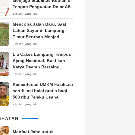
Menjaga Stabilitas Rupiah di
Tengah Penguatan Dolar AS
1 bulan yang lalu
Mencoba Jalan Baru, Saat
Lahan Sayur di Lampung
Timur Berubah Menjadi
Kebun Tembakau
2 bulan yang lalu
Lia Cakes Lampung Tembus
Ajang Nasional: Buktikan
Karya Daerah Bersaing
Setara Kota Besar
2 bulan yang lalu
Kementerian UMKM Fasilitasi
sertifikasi halal gratis bagi
500 ribu Pelaku Usaha
2 bulan yang lalu
EHATAN
Manfaat Jahe untuk