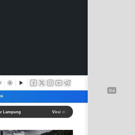
6
mi
ng
Viral di Medsos Seruan Aksi 10–17 Agustus 2026, Pub