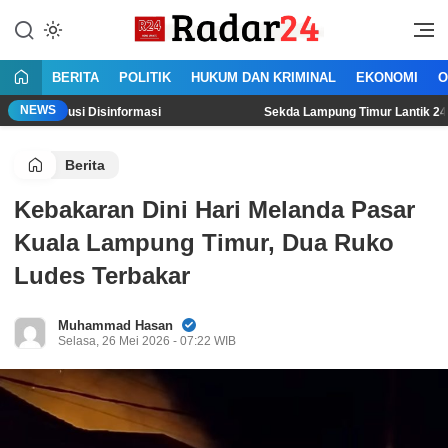
Lewati
ke
Jujur Lantang Bersuara
Radar24.co.id
konten
BERITA
POLITIK
HUKUM DAN KRIMINAL
EKONOMI
O
NEWS
si Disinformasi
‎Sekda Lampung Timur Lantik 24 Kepala UPT
Berita
Kebakaran Dini Hari Melanda Pasar
Kuala Lampung Timur, Dua Ruko
Ludes Terbakar
Muhammad Hasan
Selasa, 26 Mei 2026 - 07:22 WIB