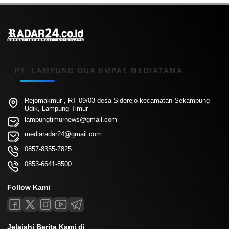
PT. LAMPUNG DUA EMPAT MEDIATAMA
Rejomakmur , RT 09/03 desa Sidorejo kecamatan Sekampung
Udik, Lampung Timur
lampungtimurnews@gmail.com
mediaradar24@gmail.com
0857-8355-7825
0853-6641-8500
Follow Kami
Jelajahi Berita Kami di