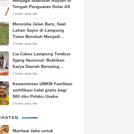
Menjaga Stabilitas Rupiah di
Tengah Penguatan Dolar AS
1 bulan yang lalu
Mencoba Jalan Baru, Saat
Lahan Sayur di Lampung
Timur Berubah Menjadi
Kebun Tembakau
2 bulan yang lalu
Lia Cakes Lampung Tembus
Ajang Nasional: Buktikan
Karya Daerah Bersaing
Setara Kota Besar
2 bulan yang lalu
Kementerian UMKM Fasilitasi
sertifikasi halal gratis bagi
500 ribu Pelaku Usaha
2 bulan yang lalu
EHATAN
Manfaat Jahe untuk