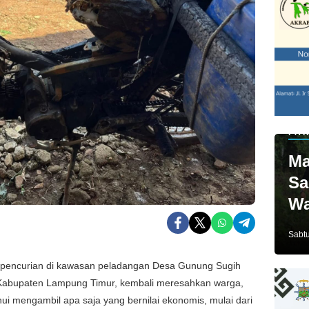
PAR
Ma
Sa
Wa
Ja
Sabtu
 pencurian di kawasan peladangan Desa Gunung Sugih
Kabupaten Lampung Timur, kembali meresahkan warga,
ui mengambil apa saja yang bernilai ekonomis, mulai dari