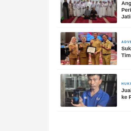
Ang
Per
Jat
ADV
Suk
Tim
HUK
Jua
ke P