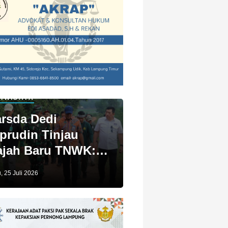
IWISATA
rsda Dedi
prudin Tinjau
jah Baru TNWK:
ga Untuk Kita
, 25 Juli 2026