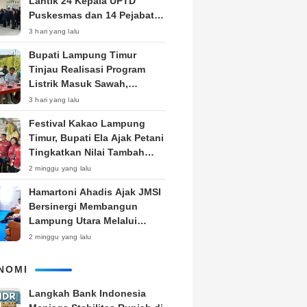
Lantik 24 Kepala UPTD
Puskesmas dan 14 Pejabat
Fungsional, Dorong Inovasi
3 hari yang lalu
dan Pelayanan Prima
Bupati Lampung Timur
Tinjau Realisasi Program
Listrik Masuk Sawah,
Siapkan Subsidi KWH untuk
3 hari yang lalu
Petani
‎Festival Kakao Lampung
Timur, Bupati Ela Ajak Petani
Tingkatkan Nilai Tambah
Produk
2 minggu yang lalu
Hamartoni Ahadis Ajak JMSI
Bersinergi Membangun
Lampung Utara Melalui
Pemberitaan
2 minggu yang lalu
NOMI
Langkah Bank Indonesia