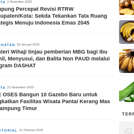
2 Desember 2025
ITA
pung Percepat Revisi RTRW
upaten/Kota: Sekda Tekankan Tata Ruang
ategis Menuju Indonesia Emas 2045
29 Januari 2026
EHATAN
teri Wihaji tinjau pemberian MBG bagi Ibu
il, Menyusui, dan Balita Non PAUD melalui
gram DASHAT
22 Desember 2025
ITA
 OSES Bangun 10 Gazebo Baru untuk
gkatkan Fasilitas Wisata Pantai Kerang Mas
Lampung Timur
TER
21 Februari 2026
ETORIAL