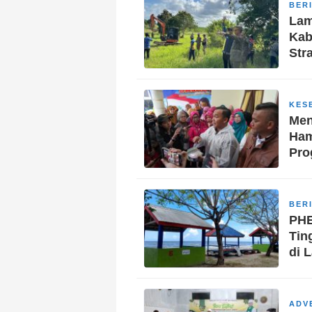
BER
Lam
Kab
Str
KES
Men
Ham
Pro
BER
PHE
Tin
di 
ADV