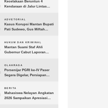
1
Kecelakaan Beruntun 4
Kendaraan di Jalur Lintas
Timur Lampung Timur, Dua
Pengendara Motor Tewas
2
ADVETORIAL
Kasus Korupsi Mantan Bupati
Pati Sudewo, Gus Miftah
Disebut Terima Aliran Dana
100 Juta
3
HUKUM DAN KRIMINAL
Mantan Suami Staf Ahli
Gubernur Cabut Laporan
Penganiayaan oleh Konsultan
DKP Lampung
4
OLAHRAGA
Porsenijar PGRI ke-IV Paser
Segera Digelar, Persiapan
Capai 90 Persen
5
BERITA
Mahasiswa Nelayan Angkatan
2026 Sampaikan Apresiasi
kepada H. T.A. Khalid, Bukti