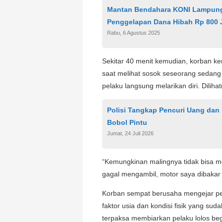
Mantan Bendahara KONI Lampun
Penggelapan Dana Hibah Rp 800 
Rabu, 6 Agustus 2025
Sekitar 40 menit kemudian, korban kem
saat melihat sosok seseorang sedang
pelaku langsung melarikan diri. Dilih
Polisi Tangkap Pencuri Uang da
Bobol Pintu
Jumat, 24 Juli 2026
“Kemungkinan malingnya tidak bisa 
gagal mengambil, motor saya dibakar b
Korban sempat berusaha mengejar pe
faktor usia dan kondisi fisik yang sud
terpaksa membiarkan pelaku lolos begi