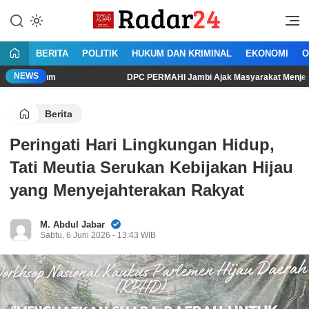
Lewati
ke
Jujur Lantang Bersuara
Radar24.co.id
konten
BERITA
POLITIK
HUKUM DAN KRIMINAL
EKONOMI
O
NEWS
 Umum
DPC PERMAHI Jambi Ajak Masyarakat Menjernihkan Ruan
Berita
Peringati Hari Lingkungan Hidup,
Tati Meutia Serukan Kebijakan Hijau
yang Menyejahterakan Rakyat
M. Abdul Jabar
Sabtu, 6 Juni 2026 - 13:43 WIB