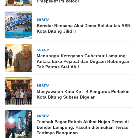
Prespektif Psikologi
BERITA
14 Juli 2024
Beredar Rencana Aksi Demo Solidaritas ASN
Kota Bitung Jilid II
KOLOM
3 minggu yang lalu
Menunggu Ketegasan Gubernur Lampung:
Antara Etika Pejabat dan Dugaan Hubungan
Tak Pantas Staf Ahli
BERITA
26 Juli 2025
Musyawarah Kota Ke – 4 Pengurus Perbakin
Kota Bitung Sukses Digelar
BERITA
22 Februari 2025
Tembok Pagar Roboh Akibat Hujan Deras di
Bandar Lampung, Pasutri ditemukan Tewas
Tertimpa Bangunan