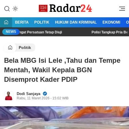
Lewati
ke
Jujur Lantang Bersuara
Radar24.co.id
konten
BERITA
POLITIK
HUKUM DAN KRIMINAL
EKONOMI
O
NEWS
 Persatuan Tetap Diuji
Polisi Tangkap Pria Bertato asal Pad
Politik
Bela MBG Isi Lele ,Tahu dan Tempe
Mentah, Wakil Kepala BGN
Disemprot Kader PDIP
Dodi Sanjaya
Rabu, 11 Maret 2026 - 15:02 WIB