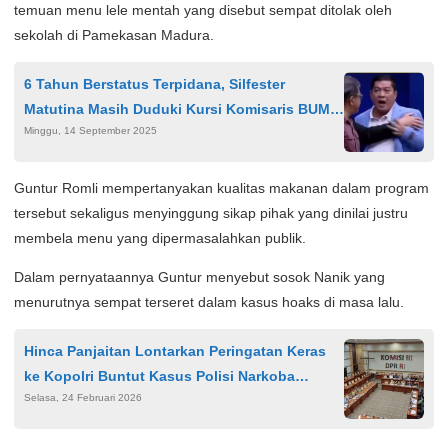
temuan menu lele mentah yang disebut sempat ditolak oleh
sekolah di Pamekasan Madura.
6 Tahun Berstatus Terpidana, Silfester
Matutina Masih Duduki Kursi Komisaris BUMN
Minggu, 14 September 2025
ID Food, Erick Thohir Jadi Sorotan
Guntur Romli mempertanyakan kualitas makanan dalam program
tersebut sekaligus menyinggung sikap pihak yang dinilai justru
membela menu yang dipermasalahkan publik.
Dalam pernyataannya Guntur menyebut sosok Nanik yang
menurutnya sempat terseret dalam kasus hoaks di masa lalu.
Hinca Panjaitan Lontarkan Peringatan Keras
ke Kopolri Buntut Kasus Polisi Narkoba
Selasa, 24 Februari 2026
hingga Penganiayaan