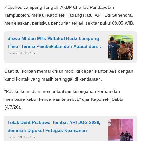
Kapolres Lampung Tengah, AKBP Charles Pandapotan
Tampubolon, melalui Kapolsek Padang Ratu, AKP Edi Suhendra,
menjelaskan, peristiwa pencurian terjadi sekitar pukul 08.05 WIB.
Siswa MI dan MTs Miftahul Huda Lampung
Timur Terima Pembekalan dari Aparat dan
Selasa, 28 Juli 2026
Organisasi Wartawan
Saat itu, korban memarkirkan mobil di depan kantor J&T dengan
kunci kontak yang masih tertinggal di kendaraan.
“Pelaku kemudian memanfaatkan kelengahan korban dan
membawa kabur kendaraan tersebut,” ujar Kapolsek, Sabtu
(4/7/26).
Tolak Didit Prabowo Terlibat ARTJOG 2026,
Seniman Dipukul Petugas Keamanan
Sabtu, 20 Juni 2026