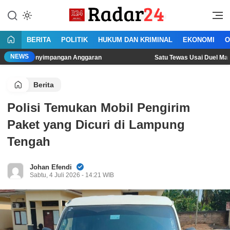
Lewati
ke
Jujur Lantang Bersuara
Radar24.co.id
konten
BERITA
POLITIK
HUKUM DAN KRIMINAL
EKONOMI
O
NEWS
nyimpangan Anggaran
Satu Tewas Usai Duel Maut Dua Pria d
Berita
Polisi Temukan Mobil Pengirim
Paket yang Dicuri di Lampung
Tengah
Johan Efendi
Sabtu, 4 Juli 2026 - 14:21 WIB