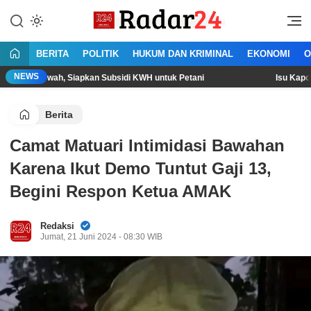
Lewati
ke
Jujur Lantang Bersuara
Radar24.co.id
konten
BERITA
POLITIK
HUKUM DAN KRIMINAL
EKONOMI
O
NEWS
ah, Siapkan Subsidi KWH untuk Petani
Isu Kapolri akan Diganti
Berita
Camat Matuari Intimidasi Bawahan
Karena Ikut Demo Tuntut Gaji 13,
Begini Respon Ketua AMAK
Redaksi
Jumat, 21 Juni 2024 - 08:30 WIB