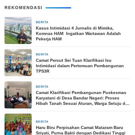
REKOMENDASI
BERITA
11 Januari 2026
Kasus Intimidasi 4 Jurnalis di Mimika,
Komnas HAM Ingatkan Wartawan Adalah
Pekerja HAM
BERITA
28 Desember 2025
Camat Percut Sei Tuan Klarifikasi Isu
Intimidasi dalam Pertemuan Pembangunan
TPS3R
BERITA
1 November 2025
Camat Klarifikasi Pembangunan Puskesmas
Karyatani di Desa Bandar Negeri: Proses
Hibah Tanah Sesuai Aturan, Warga Setuju dan
Minta Libatkan Masyarakat
BERITA
4 Agustus 2025
Haru Biru Perpisahan Camat Mataram Baru
Sriyati, Purna Bakti dengan Dedikasi Tinggi