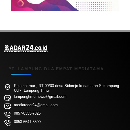
PT. LAMPUNG DUA EMPAT MEDIATAMA
Rejomakmur , RT 09/03 desa Sidorejo kecamatan Sekampung
Udik, Lampung Timur
lampungtimurnews@gmail.com
mediaradar24@gmail.com
0857-8355-7825
0853-6641-8500