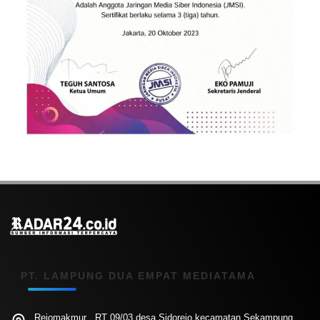
PT. LAMPUNG DUA EMPAT MEDIATAMA
Rejomakmur , RT 09/03 desa Sidorejo kecamatan Sekampung