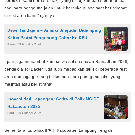
berbuka. Kami berharap takjil yang dibagikan dapat bermanfaat
bagi para pengguna jalan untuk berbuka puasa saat beristirahat
di rest area kami,” ujarnya.
Dewi Handajani – Ammar Sirajudin Didampingi
Ketua Partai Pengusung Daftar Ke KPU
Kamis, 29 Agustus 2024
Sebagai Cabup – Cawabup Tanggamus..!!
Irpan juga menambahkan bahwa selama bulan Ramadhan 2026,
pengelola Tol Bakter juga rutin mebagikan takjil di beberapa rest
area dan juga gerbang tol kepada para pengguna jalan yang
melintas atau beristirahat.
Inovasi dari Lapangan: Cerita di Balik NGIDE
Hakaaston 2025
Sabtu, 25 Oktober 2025
Sementara itu, pihak IPARI Kabupaten Lampung Tengah