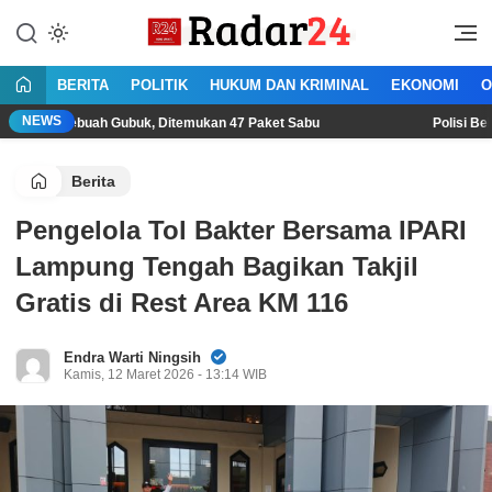
Lewati
ke
Jujur Lantang Bersuara
Radar24.co.id
konten
BERITA
POLITIK
HUKUM DAN KRIMINAL
EKONOMI
O
NEWS
uah Gubuk, Ditemukan 47 Paket Sabu
Polisi Bekuk Begal Sa
Berita
Pengelola Tol Bakter Bersama IPARI
Lampung Tengah Bagikan Takjil
Gratis di Rest Area KM 116
Endra Warti Ningsih
Kamis, 12 Maret 2026 - 13:14 WIB