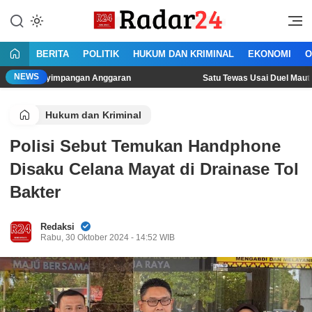
Lewati
ke
Jujur Lantang Bersuara
Radar24.co.id
konten
BERITA
POLITIK
HUKUM DAN KRIMINAL
EKONOMI
O
NEWS
yimpangan Anggaran
Satu Tewas Usai Duel Maut Dua Pria di
Hukum dan Kriminal
Polisi Sebut Temukan Handphone
Disaku Celana Mayat di Drainase Tol
Bakter
Redaksi
Rabu, 30 Oktober 2024 - 14:52 WIB