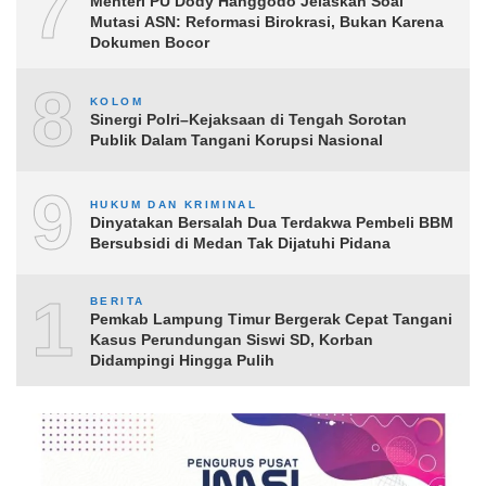
7
Menteri PU Dody Hanggodo Jelaskan Soal
Mutasi ASN: Reformasi Birokrasi, Bukan Karena
Dokumen Bocor
8
KOLOM
Sinergi Polri–Kejaksaan di Tengah Sorotan
Publik Dalam Tangani Korupsi Nasional
9
HUKUM DAN KRIMINAL
Dinyatakan Bersalah Dua Terdakwa Pembeli BBM
Bersubsidi di Medan Tak Dijatuhi Pidana
10
BERITA
Pemkab Lampung Timur Bergerak Cepat Tangani
Kasus Perundungan Siswi SD, Korban
Didampingi Hingga Pulih