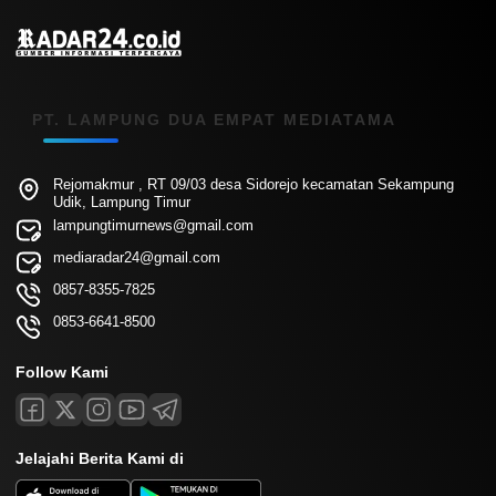
PT. LAMPUNG DUA EMPAT MEDIATAMA
Rejomakmur , RT 09/03 desa Sidorejo kecamatan Sekampung
Udik, Lampung Timur
lampungtimurnews@gmail.com
mediaradar24@gmail.com
0857-8355-7825
0853-6641-8500
Follow Kami
Jelajahi Berita Kami di