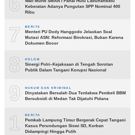
6
Wali Murid SMAN I Panai Hulu Labuhanbatu
Keberatan Adanya Pungutan SPP Nominal 400
Ribu
7
BERITA
Menteri PU Dody Hanggodo Jelaskan Soal
Mutasi ASN: Reformasi Birokrasi, Bukan Karena
Dokumen Bocor
8
KOLOM
Sinergi Polri–Kejaksaan di Tengah Sorotan
Publik Dalam Tangani Korupsi Nasional
9
HUKUM DAN KRIMINAL
Dinyatakan Bersalah Dua Terdakwa Pembeli BBM
Bersubsidi di Medan Tak Dijatuhi Pidana
10
BERITA
Pemkab Lampung Timur Bergerak Cepat Tangani
Kasus Perundungan Siswi SD, Korban
Didampingi Hingga Pulih