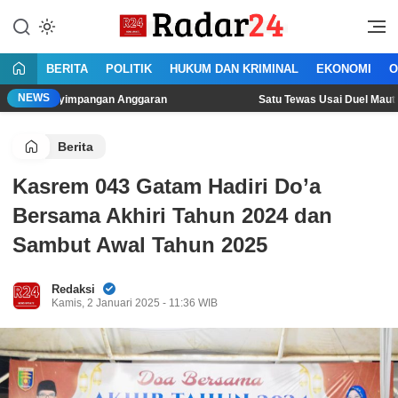
Lewati
ke
Jujur Lantang Bersuara
Radar24.co.id
konten
BERITA
POLITIK
HUKUM DAN KRIMINAL
EKONOMI
O
NEWS
impangan Anggaran
Satu Tewas Usai Duel Maut Dua Pria di 
Berita
Kasrem 043 Gatam Hadiri Do’a
Bersama Akhiri Tahun 2024 dan
Sambut Awal Tahun 2025
Redaksi
Kamis, 2 Januari 2025 - 11:36 WIB