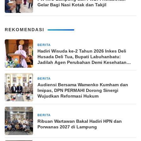
Gelar Bagi Nasi Kotak dan Takjil
REKOMENDASI
BERITA
1 minggu yang lalu
Hadiri Wisuda ke-2 Tahun 2026 Inkes Deli
Husada Deli Tua, Bupati Labuhanbatu:
Jadilah Agen Perubahan Demi Kesehatan
Bangsa
BERITA
4 minggu yang lalu
Audiensi Bersama Wamenko Kumham dan
Imipas, DPN PERMAHI Dorong Sinergi
Wujudkan Reformasi Hukum
BERITA
2 bulan yang lalu
Ribuan Wartawan Bakal Hadiri HPN dan
Porwanas 2027 di Lampung