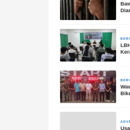
Baw
Dia
BER
LBH
Ker
BER
Waw
Bik
ADV
Usa