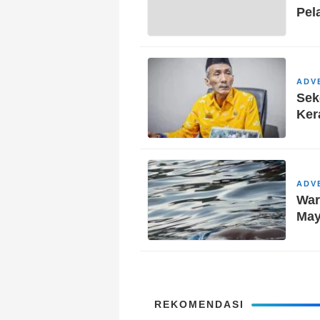
Pel
ADV
Sek
Ker
ADV
War
May
REKOMENDASI