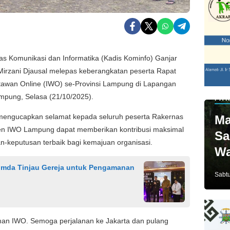
as Komunikasi dan Informatika (Kadis Kominfo) Ganjar
irzani Djausal melepas keberangkatan peserta Rapat
rtawan Online (IWO) se-Provinsi Lampung di Lapangan
mpung, Selasa (21/10/2025).
PAR
mengucapkan selamat kepada seluruh peserta Rakernas
Ma
gen IWO Lampung dapat memberikan kontribusi maksimal
Sa
n-keputusan terbaik bagi kemajuan organisasi.
Wa
Ja
pimda Tinjau Gereja untuk Pengamanan
Sabtu
man IWO. Semoga perjalanan ke Jakarta dan pulang