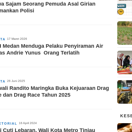
a Sajam Seorang Pemuda Asal Girian
mankan Polisi
17 Maret 2026
ITA
 Medan Menduga Pelaku Penyiraman Air
as Andrie Yunus Orang Terlatih
26 Juni 2025
ITA
ali Randito Maringka Buka Kejuaraan Drag
e dan Drag Race Tahun 2025
KES
16 April 2024
ETORIAL
i Cuti Lebaran, Wali Kota Metro Tinjau