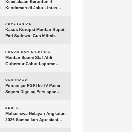
1
Kecelakaan Beruntun 4
Kendaraan di Jalur Lintas
Timur Lampung Timur, Dua
Pengendara Motor Tewas
2
ADVETORIAL
Kasus Korupsi Mantan Bupati
Pati Sudewo, Gus Miftah
Disebut Terima Aliran Dana
100 Juta
3
HUKUM DAN KRIMINAL
Mantan Suami Staf Ahli
Gubernur Cabut Laporan
Penganiayaan oleh Konsultan
DKP Lampung
4
OLAHRAGA
Porsenijar PGRI ke-IV Paser
Segera Digelar, Persiapan
Capai 90 Persen
5
BERITA
Mahasiswa Nelayan Angkatan
2026 Sampaikan Apresiasi
kepada H. T.A. Khalid, Bukti