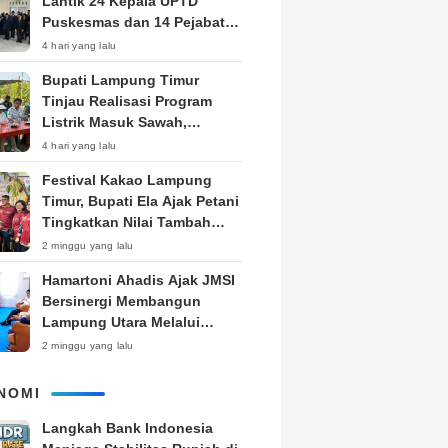
Lantik 24 Kepala UPTD
Puskesmas dan 14 Pejabat
Fungsional, Dorong Inovasi
4 hari yang lalu
dan Pelayanan Prima
Bupati Lampung Timur
Tinjau Realisasi Program
Listrik Masuk Sawah,
Siapkan Subsidi KWH untuk
4 hari yang lalu
Petani
‎Festival Kakao Lampung
Timur, Bupati Ela Ajak Petani
Tingkatkan Nilai Tambah
Produk
2 minggu yang lalu
Hamartoni Ahadis Ajak JMSI
Bersinergi Membangun
Lampung Utara Melalui
Pemberitaan
2 minggu yang lalu
NOMI
Langkah Bank Indonesia