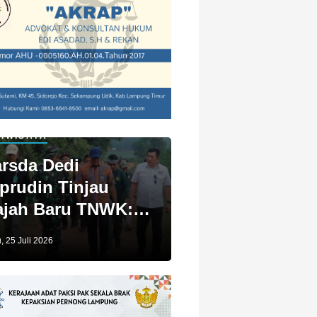
IWISATA
rsda Dedi
prudin Tinjau
jah Baru TNWK:
ga Untuk Kita
, 25 Juli 2026