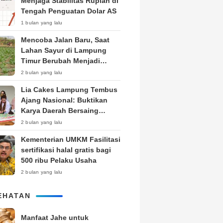
Menjaga Stabilitas Rupiah di
Tengah Penguatan Dolar AS
1 bulan yang lalu
Mencoba Jalan Baru, Saat
Lahan Sayur di Lampung
Timur Berubah Menjadi
Kebun Tembakau
2 bulan yang lalu
Lia Cakes Lampung Tembus
Ajang Nasional: Buktikan
Karya Daerah Bersaing
Setara Kota Besar
2 bulan yang lalu
Kementerian UMKM Fasilitasi
sertifikasi halal gratis bagi
500 ribu Pelaku Usaha
2 bulan yang lalu
EHATAN
Manfaat Jahe untuk