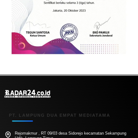
PT. LAMPUNG DUA EMPAT MEDIATAMA
Rejomakmur , RT 09/03 desa Sidorejo kecamatan Sekampung