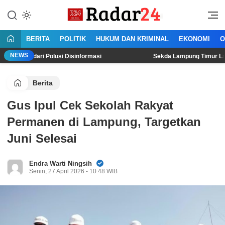
Lewati
ke
Jujur Lantang Bersuara
Radar24.co.id
konten
BERITA
POLITIK
HUKUM DAN KRIMINAL
EKONOMI
O
NEWS
 Polusi Disinformasi
‎Sekda Lampung Timur Lantik 24 Kepal
Berita
Gus Ipul Cek Sekolah Rakyat
Permanen di Lampung, Targetkan
Juni Selesai
Endra Warti Ningsih
Senin, 27 April 2026 - 10:48 WIB